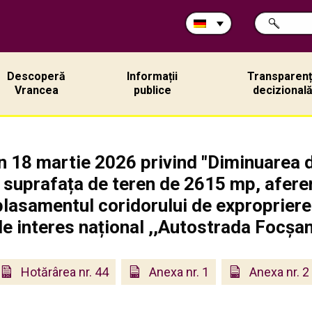
Durchsuche
SUCHE
Sie
die
Site:
Descoperă
Informații
Transparen
Vrancea
publice
decizional
in 18 martie 2026 privind "Diminuarea d
 suprafața de teren de 2615 mp, afere
lasamentul coridorului de expropriere al
de interes național ,,Autostrada Focșa
Hotărârea nr. 44
Anexa nr. 1
Anexa nr. 2