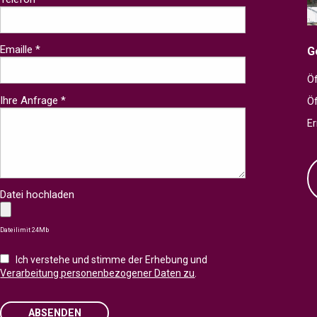
Emaille *
G
Öf
Ihre Anfrage *
Ö
Er
Datei hochladen
Dateilimit 24Mb
Ich verstehe und stimme der Erhebung und
Verarbeitung personenbezogener Daten zu
.
ABSENDEN