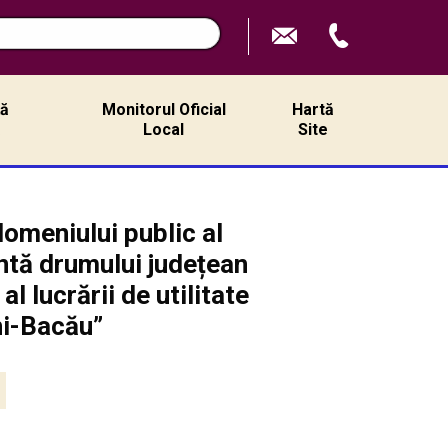
n
ță
Monitorul Oficial
Hartă
ă
Local
Site
omeniului public al
ntă drumului județean
 lucrării de utilitate
ni-Bacău”