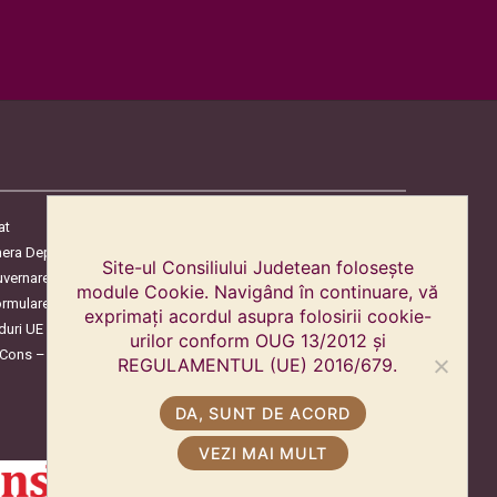
at
era Deputaților
Site-ul Consiliului Judetean folosește
uvernare
module Cookie. Navigând în continuare, vă
ormulare
exprimați acordul asupra folosirii cookie-
duri UE
urilor conform OUG 13/2012 și
oCons – Protecția Consumatorilor
REGULAMENTUL (UE) 2016/679.
DA, SUNT DE ACORD
VEZI MAI MULT