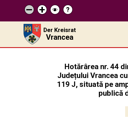
?
Pagina
Micșorează
Mărește
Schimbă
de
scrisul
scrisul
contrastul
ajutor
Der Kreisrat
Vrancea
Hotărârea nr. 44 d
Județului Vrancea cu
119 J, situată pe amp
publică 