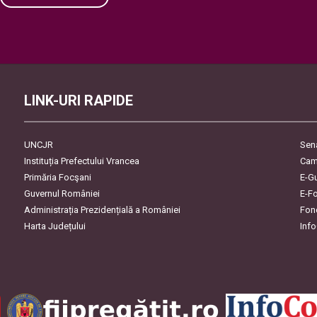
Please leave this field empty.
LINK-URI RAPIDE
UNCJR
Sen
Instituția Prefectului Vrancea
Cam
Primăria Focşani
E-G
Guvernul României
E-F
Administrația Prezidențială a României
Fon
Harta Județului
Inf