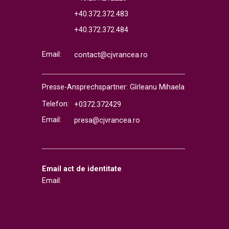
+40.372.372.483
+40.372.372.484
Email:
contact@cjvrancea.ro
Presse-Ansprechspartner: Gîrleanu Mihaela
Telefon:
+0372.372429
Email:
presa@cjvrancea.ro
Email act de identitate
Email: