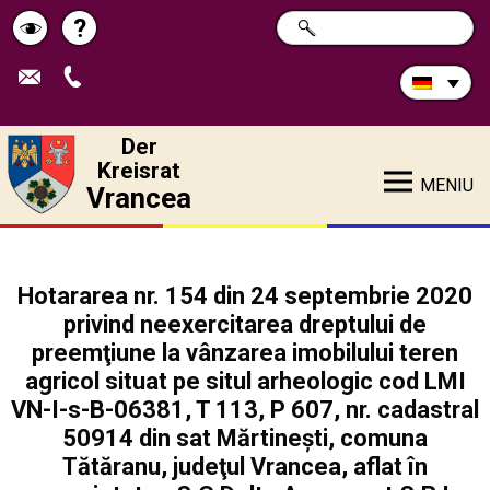
Durchsuchen
?
SUCHE
Pagina
Schimbă
Sie
die
de
contrastul
Site:
ajutor
Der
Kreisrat
MENIU
Vrancea
Hotararea nr. 154 din 24 septembrie 2020
privind neexercitarea dreptului de
preemţiune la vânzarea imobilului teren
agricol situat pe situl arheologic cod LMI
VN-I-s-B-06381, T 113, P 607, nr. cadastral
50914 din sat Mărtinești, comuna
Tătăranu, judeţul Vrancea, aflat în