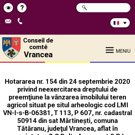
Rechercher
?
CHERCHER
Pagina
Schimbă
sur
ce
de
contrastul
site:
ajutor
Conseil de
comté
MENIU
Vrancea
Hotararea nr. 154 din 24 septembrie 2020
privind neexercitarea dreptului de
preemţiune la vânzarea imobilului teren
agricol situat pe situl arheologic cod LMI
VN-I-s-B-06381, T 113, P 607, nr. cadastral
50914 din sat Mărtinești, comuna
Tătăranu, judeţul Vrancea, aflat în