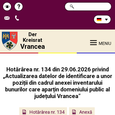
Durchsuchen
?
SUCHE
Pagina
Schimbă
Sie
die
de
contrastul
Site:
ajutor
Der
Kreisrat
MENIU
Vrancea
Hotărârea nr. 134 din 29.06.2026 privind
„Actualizarea datelor de identificare a unor
poziții din cadrul anexei inventarului
bunurilor care aparțin domeniului public al
județului Vrancea”
Hotărârea nr. 134
Anexă