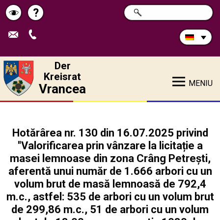
Durchsuchen
?
SUCHE
Pagina
Schimbă
Sie
die
de
contrastul
Site:
ajutor
Der
Kreisrat
MENIU
Vrancea
Hotărârea nr. 130 din 16.07.2025 privind
''Valorificarea prin vânzare la licitație a
masei lemnoase din zona Crâng Petrești,
aferentă unui număr de 1.666 arbori cu un
volum brut de masă lemnoasă de 792,4
m.c., astfel: 535 de arbori cu un volum brut
de 299,86 m.c., 51 de arbori cu un volum