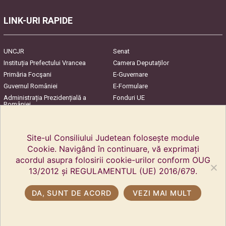
LINK-URI RAPIDE
UNCJR
Senat
Instituția Prefectului Vrancea
Camera Deputaților
Primăria Focşani
E-Guvernare
Guvernul României
E-Formulare
Administrația Prezidențială a
Fonduri UE
României
Harta Județului
InfoCons – Protecția
Consumatorilor
Site-ul Consiliului Judetean folosește module
Cookie. Navigând în continuare, vă exprimați
acordul asupra folosirii cookie-urilor conform OUG
13/2012 și REGULAMENTUL (UE) 2016/679.
DA, SUNT DE ACORD
VEZI MAI MULT
Copyright © 2018 Kreisrat Vrancea. Alle Rechte vorbehalten.