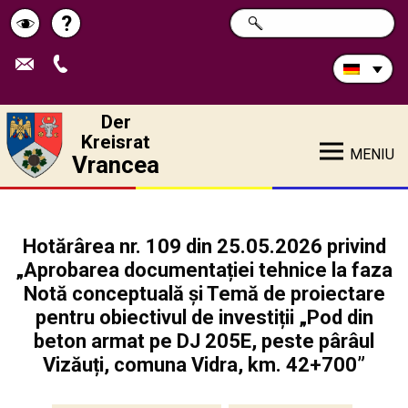
Durchsuchen
?
SUCHE
Pagina
Schimbă
Sie
die
de
contrastul
Site:
ajutor
Der
Kreisrat
MENIU
Vrancea
Hotărârea nr. 109 din 25.05.2026 privind
„Aprobarea documentației tehnice la faza
Notă conceptuală și Temă de proiectare
pentru obiectivul de investiții „Pod din
beton armat pe DJ 205E, peste pârâul
Vizăuți, comuna Vidra, km. 42+700”