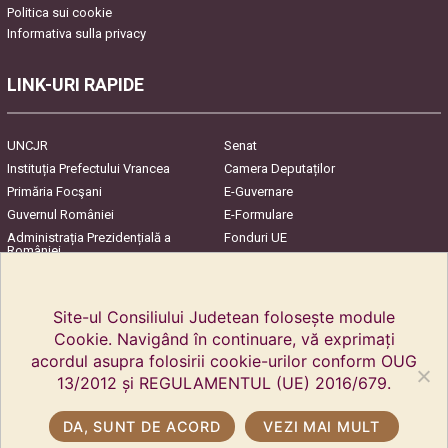
Politica sui cookie
Informativa sulla privacy
LINK-URI RAPIDE
UNCJR
Senat
Instituția Prefectului Vrancea
Camera Deputaților
Primăria Focşani
E-Guvernare
Guvernul României
E-Formulare
Administrația Prezidențială a
Fonduri UE
României
Harta Județului
InfoCons – Protecția
Consumatorilor
Site-ul Consiliului Judetean folosește module
Cookie. Navigând în continuare, vă exprimați
acordul asupra folosirii cookie-urilor conform OUG
13/2012 și REGULAMENTUL (UE) 2016/679.
DA, SUNT DE ACORD
VEZI MAI MULT