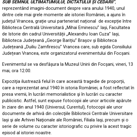
SUB SEMNUL ULTIMATUMULUI, DICTATULUI ȘI CEDĂRII”
,
reprezentând imagini-document despre vara anului 1940, unul
dintre cele mai grele momente ale istoriei României, a ajuns în
județul Vrancea, grație unui parteneriat național de excepție între
Biblioteca Centrală Universitară „Mihai Eminescu” Iași, Facultatea
de Istorie din cadrul Universității „Alexandru Ioan Cuza” Iași,
Biblioteca Județeană „George Barițiu” Brașov și Biblioteca
Județeană „Duiliu Zamfirescu” Vrancea care, sub egida Consiliului
Județean Vrancea, este organizatorul evenimentului din Focșani.
Evenimentul se va desfășura la Muzeul Unirii din Focșani, vineri, 13
mai, ora 12.00.
Expoziţia ilustrează felul în care această tragedie de proporții,
care a reprezentat anul 1940 în istoria României, a fost reflectat în
presa vremii, în lucrări memorialistice şi în lucrări cu caracter
publicistic. Astfel, sunt expuse fotocopii ale unor articole apărute
în ziare din anul 1940 (Universul, Curentul), fotocopii ale unor
documente de arhivă din colecţiile Bibliotecii Centrale Universitare
Iași şi ale Arhivei Naţionale ale României, Filiala Iaşi, precum și o
serie de volume cu caracter istoriografic cu privire la acest tragic
episod al istoriei noastre.