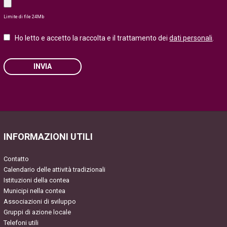
Limite di file 24Mb
Ho letto e accetto la raccolta e il trattamento dei
dati personali
.
INVIA
Please
leave
this
field
INFORMAZIONI UTILI
empty.
Contatto
Calendario delle attività tradizionali
Istituzioni della contea
Municipi nella contea
Associazioni di sviluppo
Gruppi di azione locale
Telefoni utili