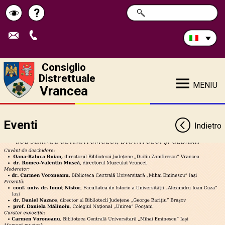
Cerca
?
RICERCA
Pagina
Schimbă
nel
sito:
de
contrastul
ajutor
Consiglio
Distrettuale
MENIU
Vrancea
Eventi
Indietro