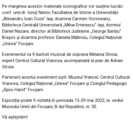
Pe marginea acestor materiale iconografice vor susține lucrări:
conf. univ.dr. Ionuț Nistor, Facultatea de Istorie a Universității
„Alexandru Ioan Cuza” Iași, doamna Carmen Voroneanu,
Biblioteca Centrală Universitară „Mihai Eminescu” Iași, domnul
Daniel Nazare, director al Bibliotecii Județene „George Barițiu”
Brașov și doamna profesor Daniela Mălinoiu, Colegiul Național
„Unirea” Focșani.
Evenimentul va fi ilustrat muzical de soprana Melania Stroia,
expert Centrul Cultural Vrancea, acompaniată la pian de Adrian
Stroia.
Partenerii acestui eveniment sunt: Muzeul Vrancei, Centrul Cultural
Vrancea, Colegiul Național „Unirea” Focșani și Colegiul Pedagogic
„Spiru Haret” Focșani.
Expoziția poate fi vizitată în perioada 13-29 mai 2022, la sediul
Muzeului Unirii din Focșani, B-dul Republicii, nr. 30.
Vă așteptăm!