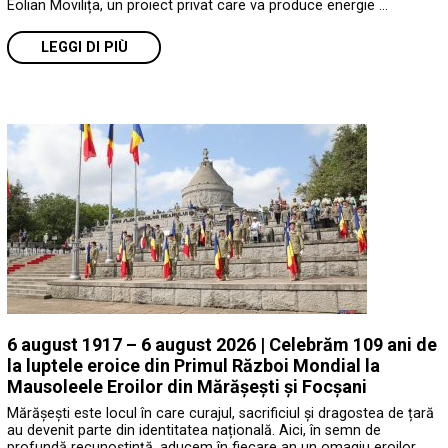
Eolian Movilița, un proiect privat care va produce energie …
LEGGI DI PIÙ
6 august 1917 – 6 august 2026 | Celebrăm 109 ani de
la luptele eroice din Primul Război Mondial la
Mausoleele Eroilor din Mărășești și Focșani
Mărășești este locul în care curajul, sacrificiul și dragostea de țară
au devenit parte din identitatea națională. Aici, în semn de
profundă recunoștință, aducem în fiecare an un omagiu eroilor