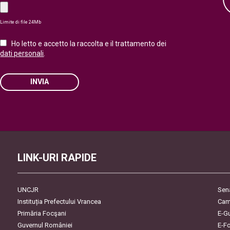
Limite di file 24Mb
Ho letto e accetto la raccolta e il trattamento dei
dati personali
.
INVIA
Please leave this field empty.
LINK-URI RAPIDE
UNCJR
Sen
Instituția Prefectului Vrancea
Cam
Primăria Focşani
E-G
Guvernul României
E-F