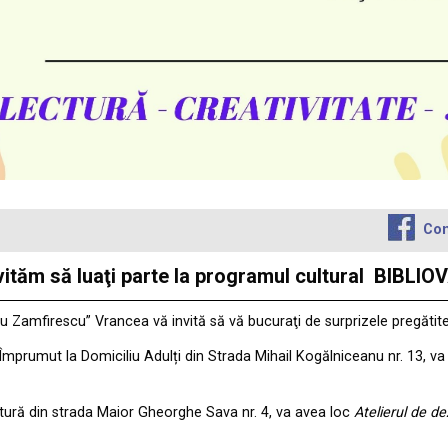
Con
vă invităm să luaţi parte la programul cultural BI
iu Zamfirescu” Vrancea vă invită să vă bucuraţi de surprizele pregătit
 Împrumut la Domiciliu Adulți din Strada Mihail Kogălniceanu nr. 13, v
ctură din strada Maior Gheorghe Sava nr. 4, va avea loc
Atelierul de de