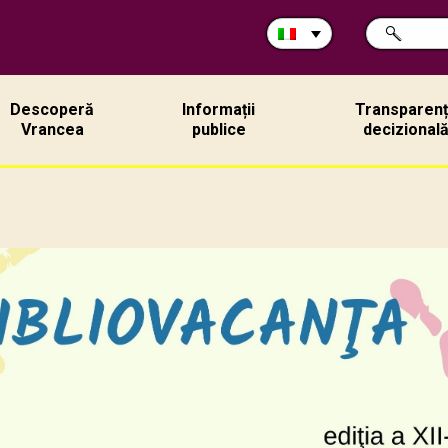
Cerca
RICERCA
nel
sito:
Descoperă
Informații
Transparen
Vrancea
publice
decizional