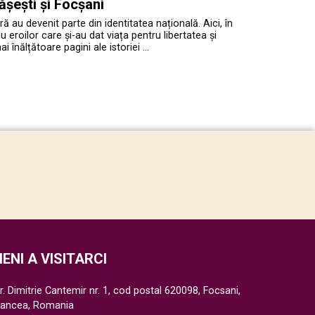
ășești și Focșani
ră au devenit parte din identitatea națională. Aici, în
roilor care și-au dat viața pentru libertatea și
înălțătoare pagini ale istoriei …
IENI A VISITARCI
r. Dimitrie Cantemir nr. 1, cod postal 620098, Focsani,
rancea, Romania