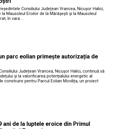
oștri”
președintele Consiliului Județean Vrancea, Nicușor Halici,
te la Mausoleul Eroilor de la Mărășești și la Mausoleul
at, în vara …
 un parc eolian primește autorizația de
Consiliului Județean Vrancea, Nicușor Halici, continuă să
ețului și la valorificarea potențialului energetic al
de construire pentru Parcul Eolian Movilița, un proiect
ani de la luptele eroice din Primul