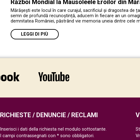
Război Mondial la Mausoleele Eroilor din Măr
Mărășești este locul în care curajul, sacrificiul și dragostea de ța
semn de profundă recunoștință, aducem în fiecare an un omagiu e
demnitatea României, păstrând vie memoria uneia dintre cele mai 
LEGGI DI PIÙ
RICHIESTE / DENUNCIE / RECLAMI
V
Inserisci i dati della richiesta nel modulo sottostante.
St
I campi contrassegnati con * sono obbligatori.
V