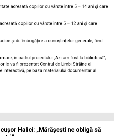
ivitate adresată copiilor cu vârste între 5 – 14 ani şi care
e adresată copiilor cu vârste între 5 – 12 ani și care
ludice și de îmbogățire a cunoștințelor generale, fiind
ormare, în cadrul proiectului „Azi am fost la bibliotecă”,
r le va fi prezentat Centrul de Limbi Străine al
ție interactivă, pe baza materialului documentar al
cușor Halici: „Mărășești ne obligă să