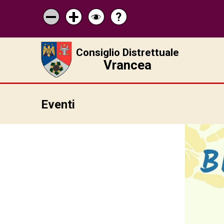
?
Pagina
Micșorează
Mărește
Schimbă
de
scrisul
scrisul
contrastul
ajutor
Consiglio Distrettuale
Vrancea
Eventi