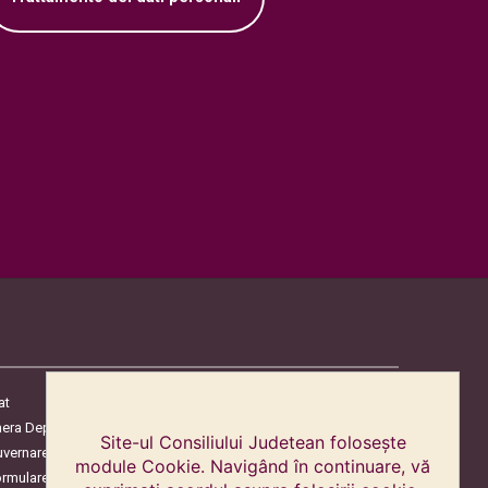
at
era Deputaților
Site-ul Consiliului Judetean folosește
uvernare
module Cookie. Navigând în continuare, vă
ormulare