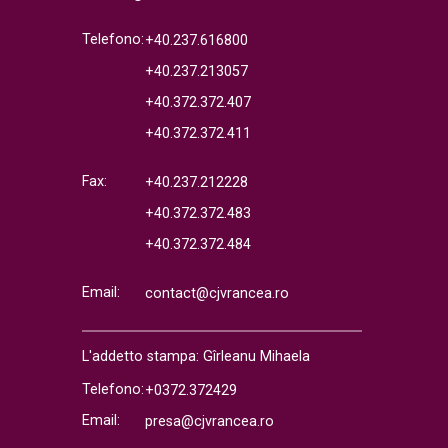
Telefono:
+40.237.616800
+40.237.213057
+40.372.372.407
+40.372.372.411
Fax:
+40.237.212228
+40.372.372.483
+40.372.372.484
Email:
contact@cjvrancea.ro
L'addetto stampa: Gîrleanu Mihaela
Telefono:
+0372.372429
Email:
presa@cjvrancea.ro