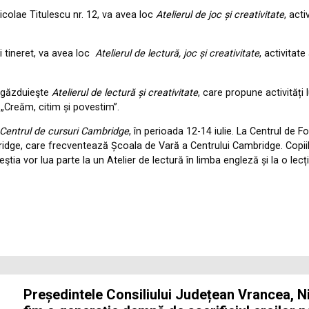
Nicolae Titulescu nr. 12, va avea loc
Atelierul de joc și creativitate
, act
şi tineret, va avea loc
Atelierul de lectură, joc și creativitate
, activitat
ă găzduieşte
Atelierul de lectură și creativitate
, care propune activități 
t „Creăm, citim și povestim”.
Centrul de cursuri Cambridge
, în perioada 12-14 iulie. La Centrul de F
bridge, care frecventează Școala de Vară a Centrului Cambridge. Copiilo
ştia vor lua parte la un Atelier de lectură în limba engleză și la o lec
Președintele Consiliului Județean Vrancea, Ni