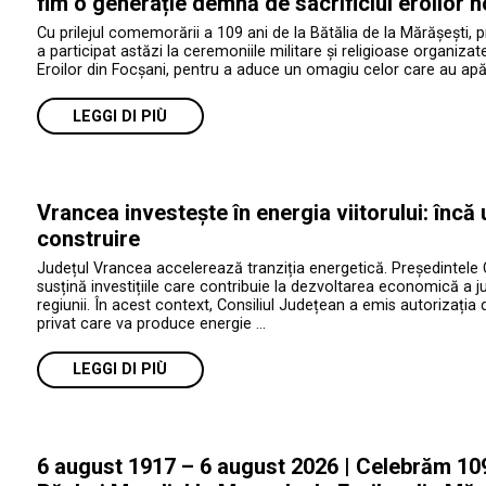
fim o generație demnă de sacrificiul eroilor n
Cu prilejul comemorării a 109 ani de la Bătălia de la Mărășești, 
a participat astăzi la ceremoniile militare și religioase organiza
Eroilor din Focșani, pentru a aduce un omagiu celor care au apăr
LEGGI DI PIÙ
Vrancea investește în energia viitorului: încă
construire
Județul Vrancea accelerează tranziția energetică. Președintele 
susțină investițiile care contribuie la dezvoltarea economică a jud
regiunii. În acest context, Consiliul Județean a emis autorizația 
privat care va produce energie …
LEGGI DI PIÙ
6 august 1917 – 6 august 2026 | Celebrăm 109 