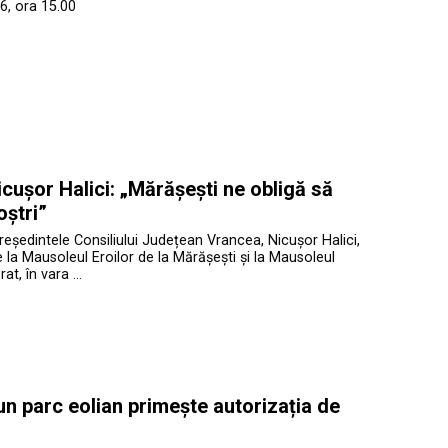
6, ora 15.00
cușor Halici: „Mărășești ne obligă să
oștri”
președintele Consiliului Județean Vrancea, Nicușor Halici,
te la Mausoleul Eroilor de la Mărășești și la Mausoleul
at, în vara …
 un parc eolian primește autorizația de