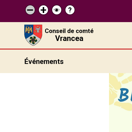
?
Pagina
Micșorează
Mărește
Schimbă
de
scrisul
scrisul
contrastul
ajutor
Conseil de comté
Vrancea
Événements