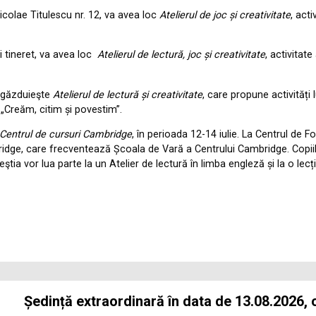
Nicolae Titulescu nr. 12, va avea loc
Atelierul de joc și creativitate
, act
şi tineret, va avea loc
Atelierul de lectură, joc și creativitate
, activitat
ă găzduieşte
Atelierul de lectură și creativitate
, care propune activități 
t „Creăm, citim și povestim”.
Centrul de cursuri Cambridge
, în perioada 12-14 iulie. La Centrul de F
bridge, care frecventează Școala de Vară a Centrului Cambridge. Copiilo
ştia vor lua parte la un Atelier de lectură în limba engleză și la o lec
Ședință extraordinară în data de 13.08.2026, 