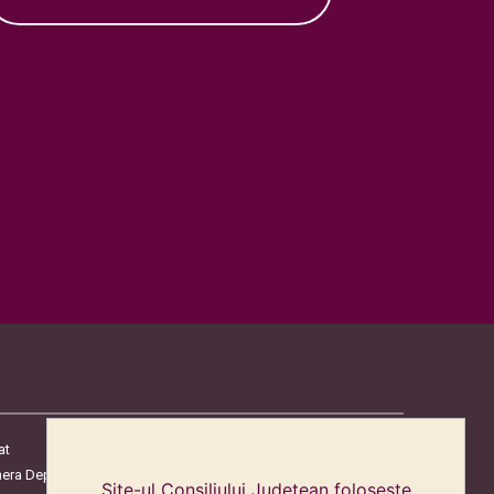
at
era Deputaților
Site-ul Consiliului Judetean folosește