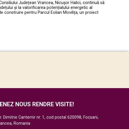
Consiliului Județean Vrancea, Nicușor Halici, continuă să
ețului și la valorificarea potențialului energetic al
de construire pentru Parcul Eolian Movilița, un proiect
ENEZ NOUS RENDRE VISITE!
r. Dimitrie Cantemir nr. 1, cod postal 620098, Focsani,
rancea, Romania