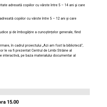
ivitate adresată copiilor cu vârste între 5 – 14 ani şi care
e adresată copiilor cu vârste între 5 – 12 ani și care
ludice și de îmbogățire a cunoștințelor generale, fiind
ormare, în cadrul proiectului „Azi am fost la bibliotecă”,
r le va fi prezentat Centrul de Limbi Străine al
ție interactivă, pe baza materialului documentar al
ora 15.00