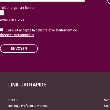
Télécharger un fichier
Limite du fichier 24Mb
J'ai lu et accepte
la collecte et le traitement de
données personnelles
.
ENVOYER
Please leave this field empty.
LINK-URI RAPIDE
UNCJR
Sen
Instituția Prefectului Vrancea
Cam