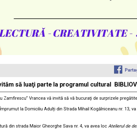
Parta
vă invităm să luaţi parte la programul cultural BI
iu Zamfirescu” Vrancea vă invită să vă bucuraţi de surprizele pregătit
 Împrumut la Domiciliu Adulți din Strada Mihail Kogălniceanu nr. 13, v
ctură din strada Maior Gheorghe Sava nr. 4, va avea loc
Atelierul de de