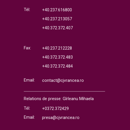
Tél:
+40.237.616800
+40.237.213057
+40.372.372.407
Fax:
+40.237.212228
+40.372.372.483
+40.372.372.484
Email:
contact@cjvrancea.ro
Relations de presse: Gîrleanu Mihaela
Tél:
+0372.372429
Email:
presa@cjvrancea.ro