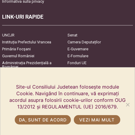
Informativa sulla privacy
LINK-URI RAPIDE
UNCJR
Senat
Instituția Prefectului Vrancea
Camera Deputaților
Primăria Focşani
E-Guvernare
Guvernul României
E-Formulare
Administrația Prezidențială a
Fonduri UE
României
Harta Județului
InfoCons – Protecția
Consumatorilor
Site-ul Consiliului Judetean folosește module
Cookie. Navigând în continuare, vă exprimați
acordul asupra folosirii cookie-urilor conform OUG
13/2012 și REGULAMENTUL (UE) 2016/679.
DA, SUNT DE ACORD
VEZI MAI MULT