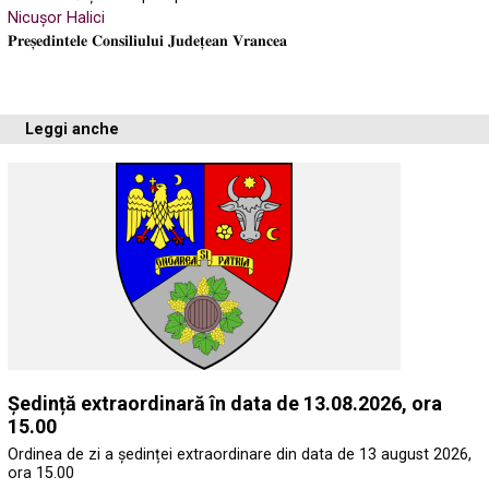
Nicușor Halici
𝐏𝐫𝐞𝐬̦𝐞𝐝𝐢𝐧𝐭𝐞𝐥𝐞 𝐂𝐨𝐧𝐬𝐢𝐥𝐢𝐮𝐥𝐮𝐢 𝐉𝐮𝐝𝐞𝐭̦𝐞𝐚𝐧 𝐕𝐫𝐚𝐧𝐜𝐞𝐚
Leggi anche
Ședință extraordinară în data de 13.08.2026, ora
15.00
Ordinea de zi a ședinței extraordinare din data de 13 august 2026,
ora 15.00