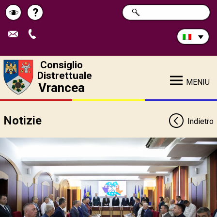
Cerca
?
RICERCA
Pagina
Schimbă
nel
sito:
de
contrastul
ajutor
Consiglio
Distrettuale
MENIU
Vrancea
Notizie
Indietro