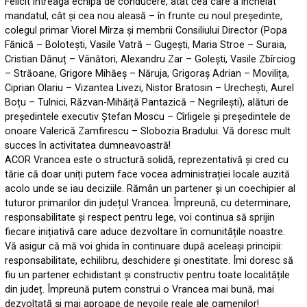
Felicit întreaga echipă de conducere, atât cea care a încheiat
mandatul, cât și cea nou aleasă – în frunte cu noul președinte,
colegul primar Viorel Mîrza și membrii Consiliului Director (Popa
Fănică – Bolotești, Vasile Vatră – Gugești, Maria Stroe – Suraia,
Cristian Dănuț – Vânători, Alexandru Zar – Golești, Vasile Zbîrciog
– Străoane, Grigore Mihăeș – Năruja, Grigoraș Adrian – Movilița,
Ciprian Olariu – Vizantea Livezi, Nistor Bratosin – Urechești, Aurel
Boțu – Tulnici, Răzvan-Mihăiță Pantazică – Negrilești), alături de
președintele executiv Ștefan Moscu – Cîrligele și președintele de
onoare Valerică Zamfirescu – Slobozia Bradului. Vă doresc mult
succes în activitatea dumneavoastră!
ACOR Vrancea este o structură solidă, reprezentativă și cred cu
tărie că doar uniți putem face vocea administrației locale auzită
acolo unde se iau deciziile. Rămân un partener și un coechipier al
tuturor primarilor din județul Vrancea. Împreună, cu determinare,
responsabilitate și respect pentru lege, voi continua să sprijin
fiecare inițiativă care aduce dezvoltare în comunitățile noastre.
Vă asigur că mă voi ghida în continuare după aceleași principii:
responsabilitate, echilibru, deschidere și onestitate. Îmi doresc să
fiu un partener echidistant și constructiv pentru toate localitățile
din județ. Împreună putem construi o Vrancea mai bună, mai
dezvoltată și mai aproape de nevoile reale ale oamenilor!