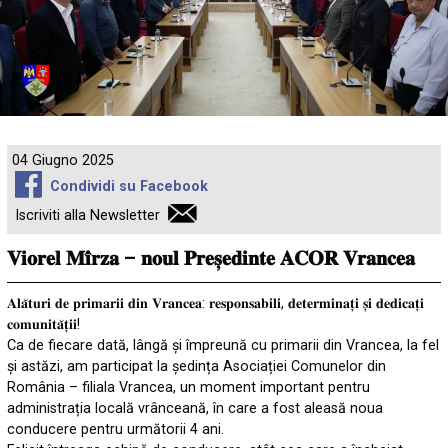
04 Giugno 2025
Condividi su Facebook
Iscriviti alla Newsletter
𝐕𝐢𝐨𝐫𝐞𝐥 𝐌𝐢̂𝐫𝐳𝐚 – 𝐧𝐨𝐮𝐥 𝐏𝐫𝐞𝐬̦𝐞𝐝𝐢𝐧𝐭𝐞 𝐀𝐂𝐎𝐑 𝐕𝐫𝐚𝐧𝐜𝐞𝐚
𝐀𝐥𝐚̆𝐭𝐮𝐫𝐢 𝐝𝐞 𝐩𝐫𝐢𝐦𝐚𝐫𝐢𝐢 𝐝𝐢𝐧 𝐕𝐫𝐚𝐧𝐜𝐞𝐚: 𝐫𝐞𝐬𝐩𝐨𝐧𝐬𝐚𝐛𝐢𝐥𝐢, 𝐝𝐞𝐭𝐞𝐫𝐦𝐢𝐧𝐚𝐭̦𝐢 𝐬̦𝐢 𝐝𝐞𝐝𝐢𝐜𝐚𝐭̦𝐢
𝐜𝐨𝐦𝐮𝐧𝐢𝐭𝐚̆𝐭̦𝐢𝐢!
Ca de fiecare dată, lângă și împreună cu primarii din Vrancea, la fel
și astăzi, am participat la ședința Asociației Comunelor din
România – filiala Vrancea, un moment important pentru
administrația locală vrânceană, în care a fost aleasă noua
conducere pentru următorii 4 ani.