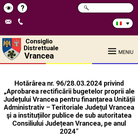
Cerca
?
RICERCA
Pagina
Schimbă
nel
sito:
de
contrastul
ajutor
Consiglio
Distrettuale
MENIU
Vrancea
Hotărârea nr. 96/28.03.2024 privind
„Aprobarea rectificării bugetelor proprii ale
Județului Vrancea pentru finanțarea Unității
Administrativ – Teritoriale Județul Vrancea
şi a instituțiilor publice de sub autoritatea
Consiliului Județean Vrancea, pe anul
2024”