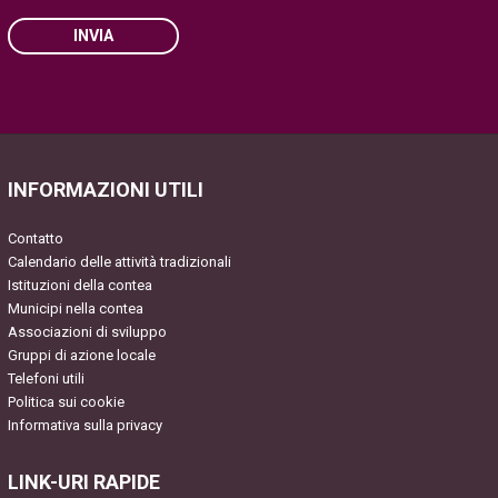
INVIA
Please
leave
this
field
INFORMAZIONI UTILI
empty.
Contatto
Calendario delle attività tradizionali
Istituzioni della contea
Municipi nella contea
Associazioni di sviluppo
Gruppi di azione locale
Telefoni utili
Politica sui cookie
Informativa sulla privacy
LINK-URI RAPIDE