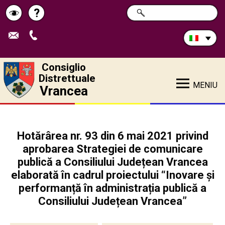
Cerca
?
RICERCA
Pagina
Schimbă
nel
sito:
de
contrastul
ajutor
Consiglio
Distrettuale
MENIU
Vrancea
Hotărârea nr. 93 din 6 mai 2021 privind
aprobarea Strategiei de comunicare
publică a Consiliului Județean Vrancea
elaborată în cadrul proiectului “Inovare și
performanță în administrația publică a
Consiliului Județean Vrancea”