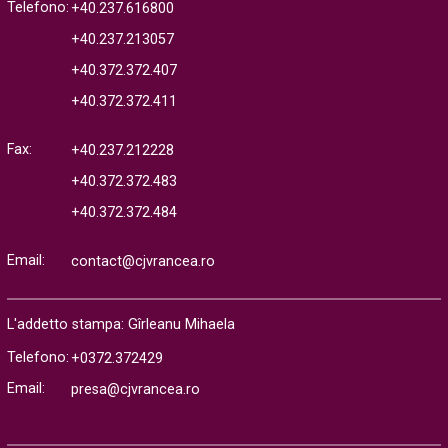
Telefono:
+40.237.616800
+40.237.213057
+40.372.372.407
+40.372.372.411
Fax:
+40.237.212228
+40.372.372.483
+40.372.372.484
Email:
contact@cjvrancea.ro
L'addetto stampa: Gîrleanu Mihaela
Telefono:
+0372.372429
Email:
presa@cjvrancea.ro