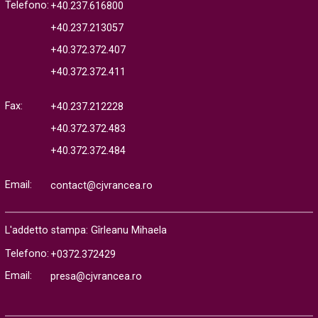
Telefono:
+40.237.616800
+40.237.213057
+40.372.372.407
+40.372.372.411
Fax:
+40.237.212228
+40.372.372.483
+40.372.372.484
Email:
contact@cjvrancea.ro
L'addetto stampa: Gîrleanu Mihaela
Telefono:
+0372.372429
Email:
presa@cjvrancea.ro