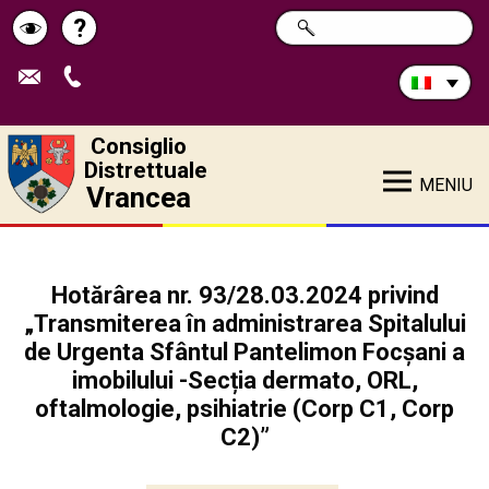
Cerca
?
RICERCA
Pagina
Schimbă
nel
sito:
de
contrastul
ajutor
Consiglio
Distrettuale
MENIU
Vrancea
Hotărârea nr. 93/28.03.2024 privind
„Transmiterea în administrarea Spitalului
de Urgenta Sfântul Pantelimon Focșani a
imobilului -Secția dermato, ORL,
oftalmologie, psihiatrie (Corp C1, Corp
C2)”