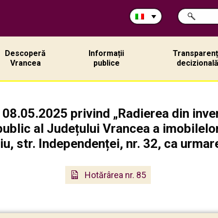
Cerca
RICERCA
nel
sito:
Descoperă
Informații
Transparen
Vrancea
publice
decizional
 08.05.2025 privind „Radierea din inve
ublic al Județului Vrancea a imobilelor
iu, str. Independenței, nr. 32, ca urmare
Hotărârea nr. 85