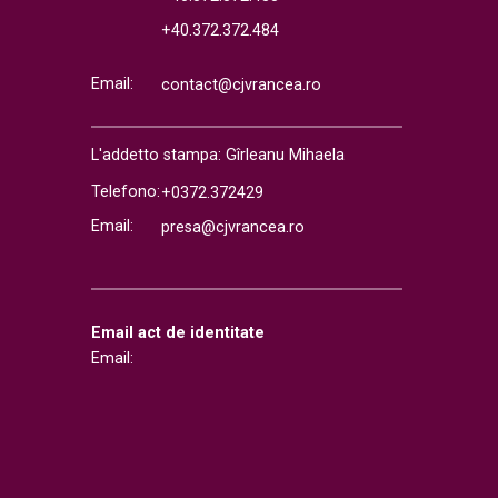
+40.372.372.484
Email:
contact@cjvrancea.ro
L'addetto stampa: Gîrleanu Mihaela
Telefono:
+0372.372429
Email:
presa@cjvrancea.ro
Email act de identitate
Email: