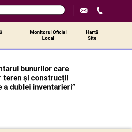
ță
Monitorul Oficial
Hartă
ă
Local
Site
ntarul bunurilor care
 teren și construcții
 a dublei inventarieri”