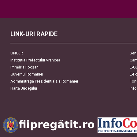
Please leave this field empty.
LINK-URI RAPIDE
UNCJR
Sen
Instituția Prefectului Vrancea
Cam
Primăria Focşani
E-G
Guvernul României
E-F
Administrația Prezidențială a României
Fon
Harta Județului
Inf