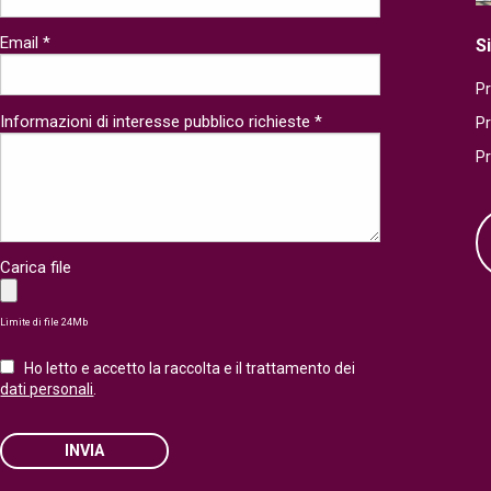
Email *
S
Pr
Informazioni di interesse pubblico richieste *
P
P
Carica file
Limite di file 24Mb
Ho letto e accetto la raccolta e il trattamento dei
dati personali
.
INVIA