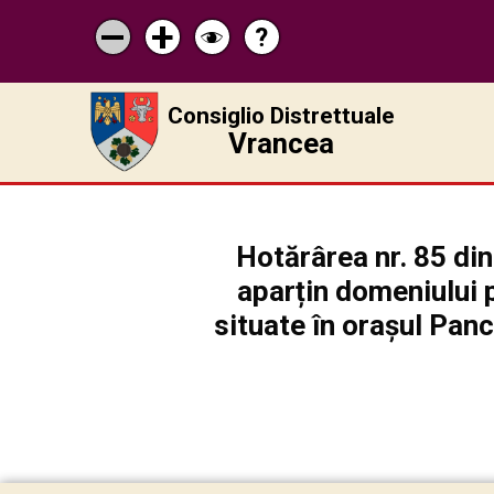
?
Pagina
Micșorează
Mărește
Schimbă
de
scrisul
scrisul
contrastul
ajutor
Consiglio Distrettuale
Vrancea
Hotărârea nr. 85 din
aparțin domeniului p
situate în orașul Panc