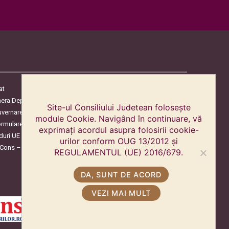
at
era Deputaților
Site-ul Consiliului Judetean folosește
uvernare
module Cookie. Navigând în continuare, vă
ormulare
exprimați acordul asupra folosirii cookie-
duri UE
urilor conform OUG 13/2012 și
oCons – Protecția Consumatorilor
REGULAMENTUL (UE) 2016/679.
DA, SUNT DE ACORD
VEZI MAI MULT