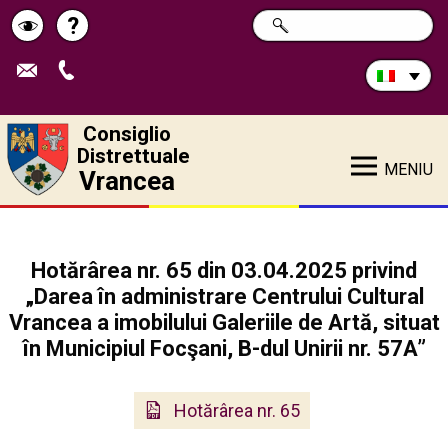
Cerca
?
RICERCA
Pagina
Schimbă
nel
sito:
de
contrastul
ajutor
Consiglio
Distrettuale
MENIU
Vrancea
Hotărârea nr. 65 din 03.04.2025 privind
„Darea în administrare Centrului Cultural
Vrancea a imobilului Galeriile de Artă, situat
în Municipiul Focşani, B-dul Unirii nr. 57A”
Hotărârea nr. 65