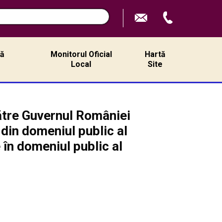
ță
Monitorul Oficial
Hartă
ă
Local
Site
ătre Guvernul României
 din domeniul public al
 în domeniul public al