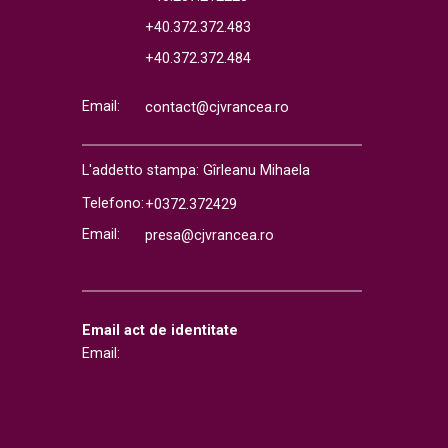
+40.372.372.483
+40.372.372.484
Email:
contact@cjvrancea.ro
L'addetto stampa: Gîrleanu Mihaela
Telefono:
+0372.372429
Email:
presa@cjvrancea.ro
Email act de identitate
Email: