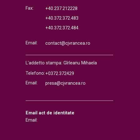
Fax:
+40.237.212228
+40.372.372.483
+40.372.372.484
Email:
contact@cjvrancea.ro
L'addetto stampa: Gîrleanu Mihaela
Telefono:
+0372.372429
Email:
presa@cjvrancea.ro
Email act de identitate
Email: