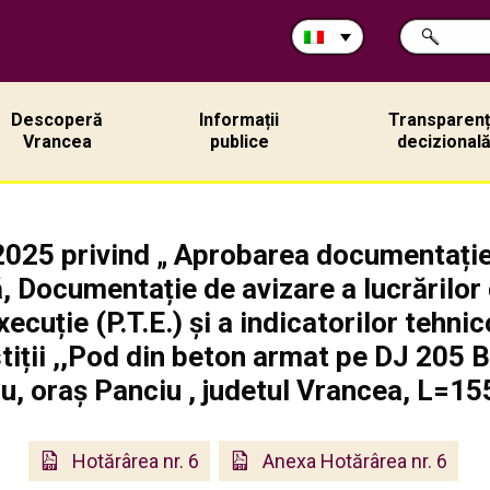
Cerca
RICERCA
nel
sito:
Descoperă
Informații
Transparen
Vrancea
publice
decizional
2025 privind „ Aprobarea documentați
, Documentație de avizare a lucrărilor de
xecuție (P.T.E.) și a indicatorilor tehn
tiții ,,Pod din beton armat pe DJ 205 B
ou, oraș Panciu , judetul Vrancea, L=1
Hotărârea nr. 6
Anexa Hotărârea nr. 6