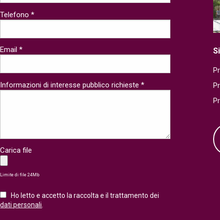
Telefono *
Email *
S
Pr
Informazioni di interesse pubblico richieste *
P
P
Carica file
Limite di file 24Mb
Ho letto e accetto la raccolta e il trattamento dei
dati personali
.