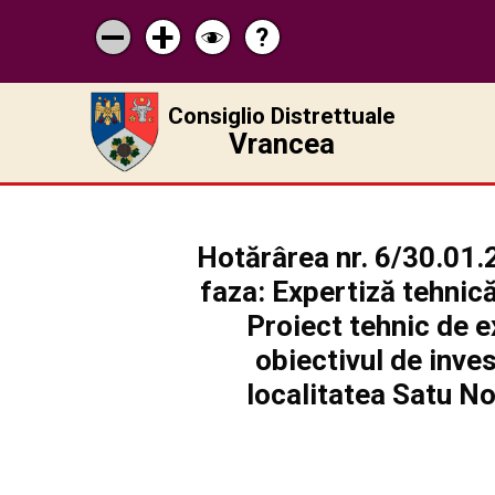
?
Pagina
Micșorează
Mărește
Schimbă
de
scrisul
scrisul
contrastul
ajutor
Consiglio Distrettuale
Vrancea
Hotărârea nr. 6/30.01.
faza: Expertiză tehnică
Proiect tehnic de e
obiectivul de inves
localitatea Satu N