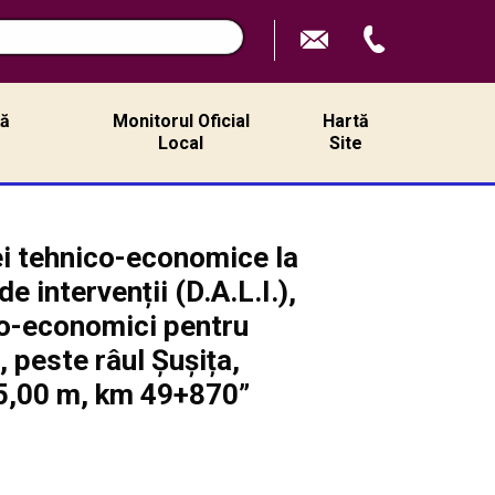
ță
Monitorul Oficial
Hartă
ă
Local
Site
ei tehnico-economice la
 intervenții (D.A.L.I.),
ico-economici pentru
, peste râul Șușița,
55,00 m, km 49+870”