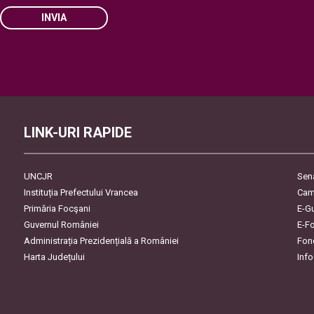
INVIA
Please
leave
this
field
empty.
LINK-URI RAPIDE
UNCJR
Sen
Instituția Prefectului Vrancea
Cam
Primăria Focşani
E-G
Guvernul României
E-F
Administrația Prezidențială a României
Fon
Harta Județului
Inf