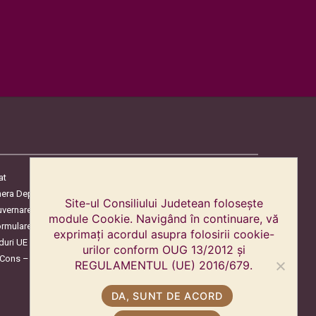
at
era Deputaților
Site-ul Consiliului Judetean folosește
uvernare
module Cookie. Navigând în continuare, vă
ormulare
exprimați acordul asupra folosirii cookie-
duri UE
urilor conform OUG 13/2012 și
oCons – Protecția Consumatorilor
REGULAMENTUL (UE) 2016/679.
DA, SUNT DE ACORD