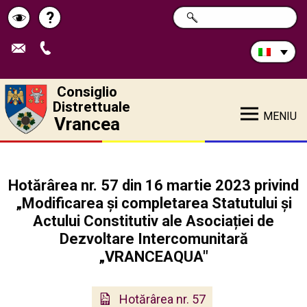
Cerca
?
RICERCA
Pagina
Schimbă
nel
sito:
de
contrastul
ajutor
Consiglio
Distrettuale
MENIU
Vrancea
Hotărârea nr. 57 din 16 martie 2023 privind
„Modificarea și completarea Statutului și
Actului Constitutiv ale Asociației de
Dezvoltare Intercomunitară
„VRANCEAQUA"
Hotărârea nr. 57