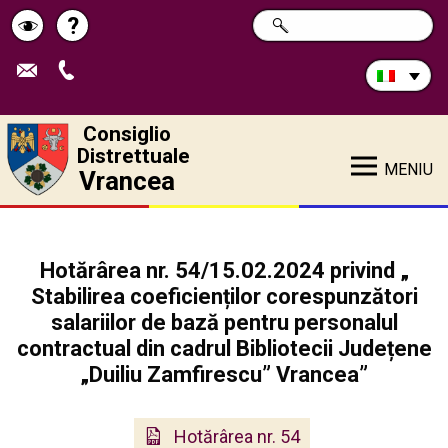
Cerca
?
RICERCA
Pagina
Schimbă
nel
sito:
de
contrastul
ajutor
Consiglio
Distrettuale
MENIU
Vrancea
Hotărârea nr. 54/15.02.2024 privind „
Stabilirea coeficienților corespunzători
salariilor de bază pentru personalul
contractual din cadrul Bibliotecii Județene
„Duiliu Zamfirescu” Vrancea”
Hotărârea nr. 54