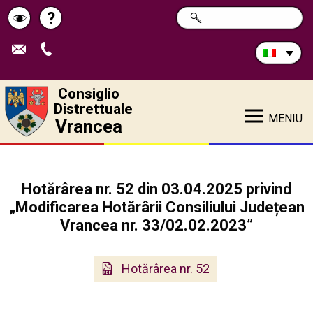
Cerca
?
RICERCA
Pagina
Schimbă
nel
sito:
de
contrastul
ajutor
Consiglio
Distrettuale
MENIU
Vrancea
Hotărârea nr. 52 din 03.04.2025 privind
„Modificarea Hotărârii Consiliului Județean
Vrancea nr. 33/02.02.2023”
Hotărârea nr. 52