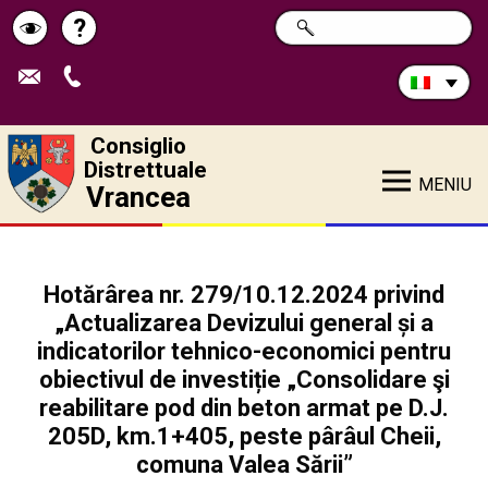
Cerca
?
RICERCA
Pagina
Schimbă
nel
sito:
de
contrastul
ajutor
Consiglio
Distrettuale
MENIU
Vrancea
Hotărârea nr. 279/10.12.2024 privind
„Actualizarea Devizului general și a
indicatorilor tehnico-economici pentru
obiectivul de investiție „Consolidare şi
reabilitare pod din beton armat pe D.J.
205D, km.1+405, peste pârâul Cheii,
comuna Valea Sării”