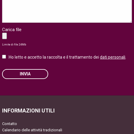
Carica file
Limite di file 24Mb
Ho letto e accetto la raccolta e il trattamento dei
dati personali
.
INVIA
Please leave this field empty.
INFORMAZIONI UTILI
Contatto
Calendario delle attività tradizionali