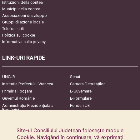
Istituzioni della contea
Municipi nella contea
Associazioni di sviluppo
Gruppi di azione locale
Telefoni utili
Politica sui cookie
Informativa sulla privacy
LINK-URI RAPIDE
UNCJR
Senat
Instituția Prefectului Vrancea
Camera Deputaților
Primăria Focşani
E-Guvernare
Guvernul României
E-Formulare
Administrația Prezidențială a
Fonduri UE
României
Harta Județului
InfoCons – Protecția
Consumatorilor
Site-ul Consiliului Judetean folosește module
Cookie. Navigând în continuare, vă exprimați