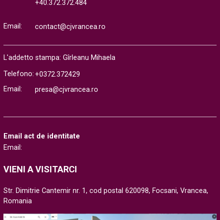
+40.372.372.484
Email:
contact@cjvrancea.ro
L'addetto stampa: Gîrleanu Mihaela
Telefono:
+0372.372429
Email:
presa@cjvrancea.ro
Email act de identitate
Email:
VIENI A VISITARCI
Str. Dimitrie Cantemir nr. 1, cod postal 620098, Focsani, Vrancea,
Romania