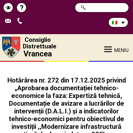
Cerca
?
RICERCA
Pagina
Schimbă
nel
sito:
de
contrastul
ajutor
Consiglio
Distrettuale
MENIU
Vrancea
Hotărârea nr. 272 din 17.12.2025 privind
„Aprobarea documentației tehnico-
economice la faza: Expertiză tehnică,
Documentație de avizare a lucrărilor de
intervenții (D.A.L.I.) și a indicatorilor
tehnico-economici pentru obiectivul de
investiții ,,Modernizare infrastructură