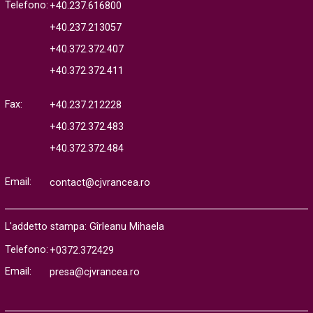
Telefono:
+40.237.616800
+40.237.213057
+40.372.372.407
+40.372.372.411
Fax:
+40.237.212228
+40.372.372.483
+40.372.372.484
Email:
contact@cjvrancea.ro
L'addetto stampa: Gîrleanu Mihaela
Telefono:
+0372.372429
Email:
presa@cjvrancea.ro