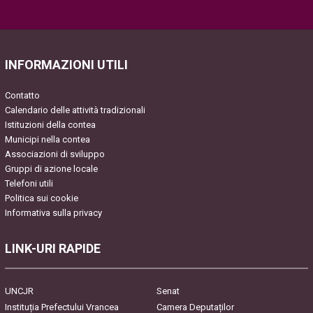
Please
leave
this
field
INFORMAZIONI UTILI
empty.
Contatto
Calendario delle attività tradizionali
Istituzioni della contea
Municipi nella contea
Associazioni di sviluppo
Gruppi di azione locale
Telefoni utili
Politica sui cookie
Informativa sulla privacy
LINK-URI RAPIDE
UNCJR
Senat
Instituția Prefectului Vrancea
Camera Deputaților