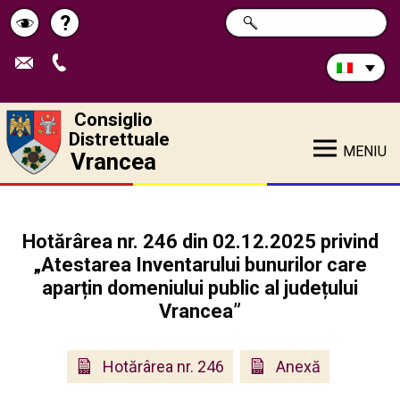
Cerca
?
RICERCA
Pagina
Schimbă
nel
sito:
de
contrastul
ajutor
Consiglio
Distrettuale
MENIU
Vrancea
Hotărârea nr. 246 din 02.12.2025 privind
„Atestarea Inventarului bunurilor care
aparțin domeniului public al județului
Vrancea”
Hotărârea nr. 246
Anexă