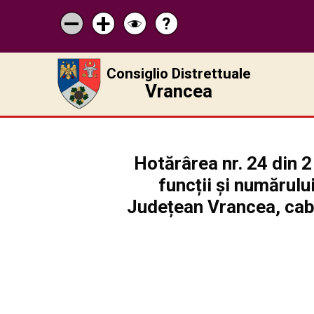
?
Pagina
Micșorează
Mărește
Schimbă
de
scrisul
scrisul
contrastul
ajutor
Consiglio Distrettuale
Vrancea
Hotărârea nr. 24 din 
funcții și numărulu
Județean Vrancea, cabin