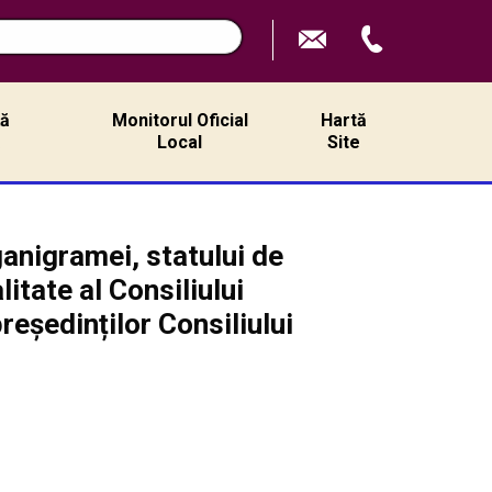
ță
Monitorul Oficial
Hartă
ă
Local
Site
anigramei, statului de
itate al Consiliului
reședinților Consiliului