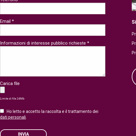
Email *
S
Pr
Informazioni di interesse pubblico richieste *
P
P
Carica file
Limite di file 24Mb
Ho letto e accetto la raccolta e il trattamento dei
dati personali
.
INVIA