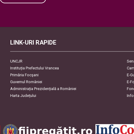
Please leave this field empty.
LINK-URI RAPIDE
UNCJR
Sen
Instituția Prefectului Vrancea
Cam
Primăria Focşani
E-G
Guvernul României
E-F
Administrația Prezidențială a României
Fon
Harta Județului
Inf