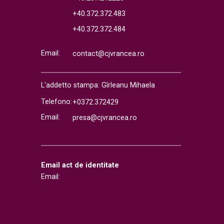
+40.372.372.483
+40.372.372.484
Email:
contact@cjvrancea.ro
L'addetto stampa: Gîrleanu Mihaela
Telefono:
+0372.372429
Email:
presa@cjvrancea.ro
Email act de identitate
Email: