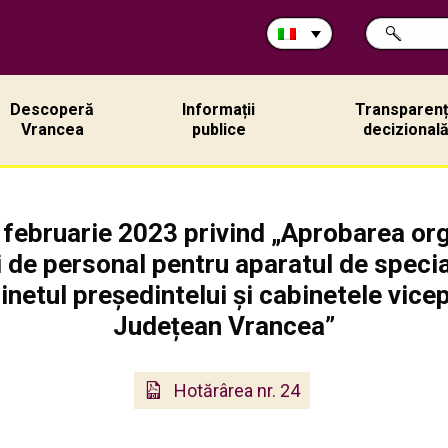
Cerca
RICERCA
nel
sito:
Descoperă
Informații
Transparen
Vrancea
publice
decizional
2 februarie 2023 privind „Aprobarea org
i de personal pentru aparatul de special
etul președintelui și cabinetele vicep
Județean Vrancea”
Hotărârea nr. 24