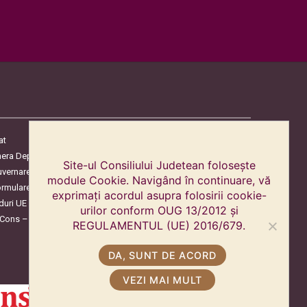
at
era Deputaților
Site-ul Consiliului Judetean folosește
uvernare
module Cookie. Navigând în continuare, vă
ormulare
exprimați acordul asupra folosirii cookie-
duri UE
urilor conform OUG 13/2012 și
oCons – Protecția Consumatorilor
REGULAMENTUL (UE) 2016/679.
DA, SUNT DE ACORD
VEZI MAI MULT