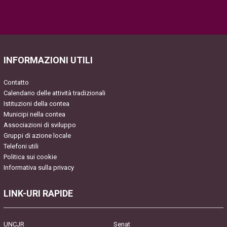
Please
leave
this
field
INFORMAZIONI UTILI
empty.
Contatto
Calendario delle attività tradizionali
Istituzioni della contea
Municipi nella contea
Associazioni di sviluppo
Gruppi di azione locale
Telefoni utili
Politica sui cookie
Informativa sulla privacy
LINK-URI RAPIDE
UNCJR
Senat