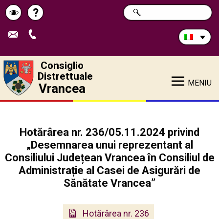
Cerca
?
RICERCA
Pagina
Schimbă
nel
sito:
de
contrastul
ajutor
Consiglio
Distrettuale
MENIU
Vrancea
Hotărârea nr. 236/05.11.2024 privind
„Desemnarea unui reprezentant al
Consiliului Județean Vrancea în Consiliul de
Administrație al Casei de Asigurări de
Sănătate Vrancea”
Hotărârea nr. 236