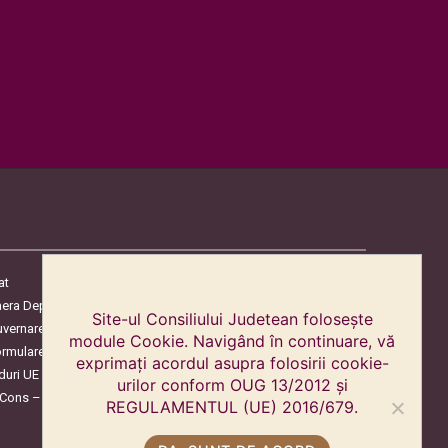
at
era Deputaților
Site-ul Consiliului Judetean folosește
uvernare
module Cookie. Navigând în continuare, vă
ormulare
exprimați acordul asupra folosirii cookie-
duri UE
urilor conform OUG 13/2012 și
oCons – Protecția Consumatorilor
REGULAMENTUL (UE) 2016/679.