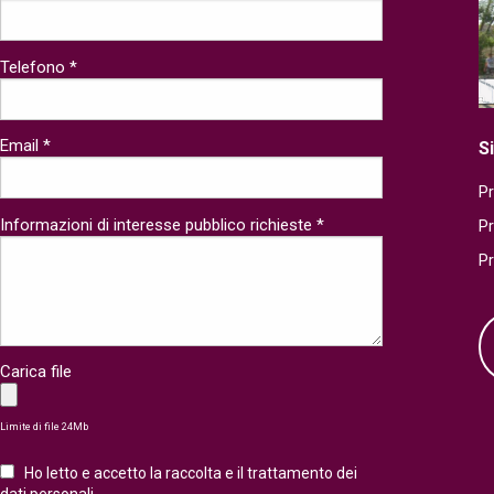
Telefono *
Email *
S
Pr
Informazioni di interesse pubblico richieste *
P
P
Carica file
Limite di file 24Mb
Ho letto e accetto la raccolta e il trattamento dei