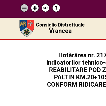
?
Pagina
Micșorează
Mărește
Schimbă
de
scrisul
scrisul
contrastul
ajutor
Consiglio Distrettuale
Vrancea
Hotărârea nr. 217
indicatorilor tehnico
REABILITARE POD Z
PALTIN KM.20+10
CONFORM RIDICARE