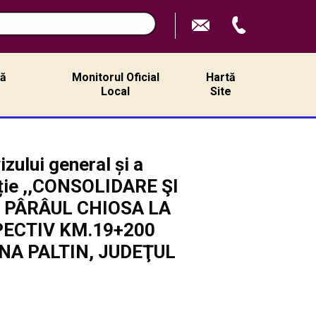
ță
Monitorul Oficial
Hartă
ă
Local
Site
zului general și a
tiție ,,CONSOLIDARE ŞI
E PÂRÂUL CHIOSA LA
PECTIV KM.19+200
A PALTIN, JUDEŢUL