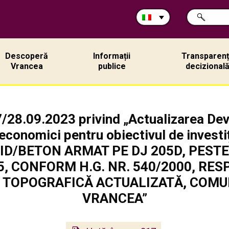
Cerca
RICERCA
nel
sito:
Descoperă
Informații
Transparen
Vrancea
publice
decizional
/28.09.2023 privind „Actualizarea Devi
-economici pentru obiectivul de inves
ID/BETON ARMAT PE DJ 205D, PEST
5, CONFORM H.G. NR. 540/2000, RES
 TOPOGRAFICĂ ACTUALIZATĂ, COMUN
VRANCEA”