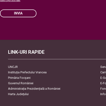
dati personali
.
INVIA
Please
leave
this
field
empty.
LINK-URI RAPIDE
UNCJR
Sen
Instituția Prefectului Vrancea
Cam
Primăria Focşani
E-G
Guvernul României
E-F
Administrația Prezidențială a României
Fon
Harta Județului
Inf