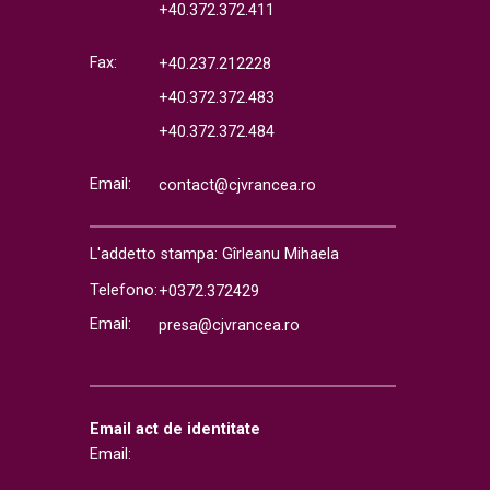
+40.372.372.411
Fax:
+40.237.212228
+40.372.372.483
+40.372.372.484
Email:
contact@cjvrancea.ro
L'addetto stampa: Gîrleanu Mihaela
Telefono:
+0372.372429
Email:
presa@cjvrancea.ro
Email act de identitate
Email: