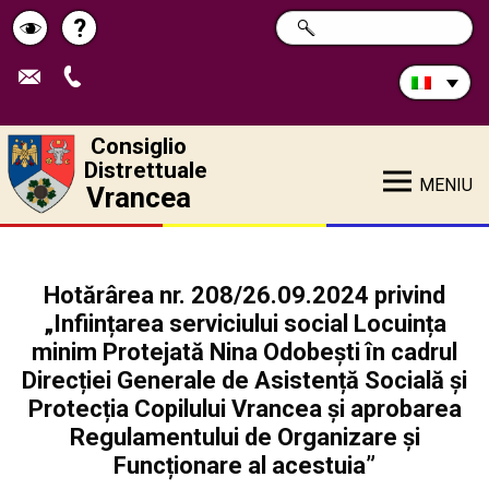
Cerca
?
RICERCA
Pagina
Schimbă
nel
sito:
de
contrastul
ajutor
Consiglio
Distrettuale
MENIU
Vrancea
Hotărârea nr. 208/26.09.2024 privind
„Inființarea serviciului social Locuința
minim Protejată Nina Odobești în cadrul
Direcției Generale de Asistență Socială și
Protecția Copilului Vrancea și aprobarea
Regulamentului de Organizare și
Funcționare al acestuia”