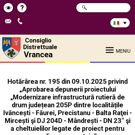
Cerca
?
RICERCA
Pagina
Schimbă
nel
sito:
de
contrastul
ajutor
Consiglio
Distrettuale
MENIU
Vrancea
Hotărârea nr. 195 din 09.10.2025 privind
„Aprobarea depunerii proiectului
„Modernizare infrastructură rutieră de
drum județean 205P dintre localitățile
Ivăncești - Făurei, Precistanu - Balta Raţei -
Mircești şi DJ 204D - Mândrești - DN 23” şi
a cheltuielilor legate de proiect pentru