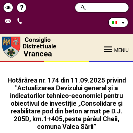
Cerca
?
RICERCA
Pagina
Schimbă
nel
sito:
de
contrastul
ajutor
Consiglio
Distrettuale
MENIU
Vrancea
Hotărârea nr. 174 din 11.09.2025 privind
"Actualizarea Devizului general și a
indicatorilor tehnico-economici pentru
obiectivul de investiție „Consolidare şi
reabilitare pod din beton armat pe D.J.
205D, km.1+405,peste pârâul Cheii,
comuna Valea Sării”