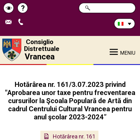
Cerca
?
RICERCA
Pagina
Schimbă
nel
sito:
de
contrastul
ajutor
Consiglio
Distrettuale
MENIU
Vrancea
Hotărârea nr. 161/3.07.2023 privind
"Aprobarea unor taxe pentru frecventarea
cursurilor la Şcoala Populară de Artă din
cadrul Centrului Cultural Vrancea pentru
anul şcolar 2023-2024”
Hotărârea nr. 161