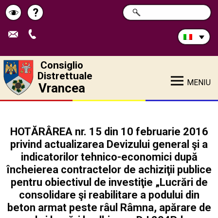
Cerca
?
RICERCA
Pagina
Schimbă
nel
sito:
de
contrastul
ajutor
Consiglio
Distrettuale
MENIU
Vrancea
HOTĂRÂREA nr. 15 din 10 februarie 2016
privind actualizarea Devizului general şi a
indicatorilor tehnico-economici după
încheierea contractelor de achiziţii publice
pentru obiectivul de investiţie „Lucrări de
consolidare şi reabilitare a podului din
beton armat peste râul Râmna, apărare de