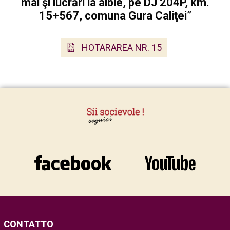
mal şi lucrări la albie, pe DJ 204P, km.
15+567, comuna Gura Caliţei”
HOTARAREA NR. 15
CONTATTO