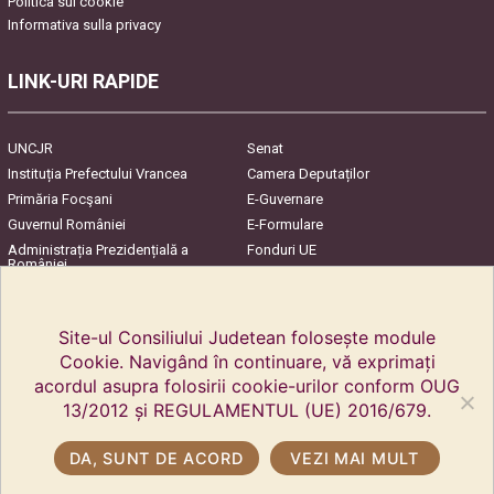
Politica sui cookie
Informativa sulla privacy
LINK-URI RAPIDE
UNCJR
Senat
Instituția Prefectului Vrancea
Camera Deputaților
Primăria Focşani
E-Guvernare
Guvernul României
E-Formulare
Administrația Prezidențială a
Fonduri UE
României
Harta Județului
InfoCons – Protecția
Consumatorilor
Site-ul Consiliului Judetean folosește module
Cookie. Navigând în continuare, vă exprimați
acordul asupra folosirii cookie-urilor conform OUG
13/2012 și REGULAMENTUL (UE) 2016/679.
DA, SUNT DE ACORD
VEZI MAI MULT