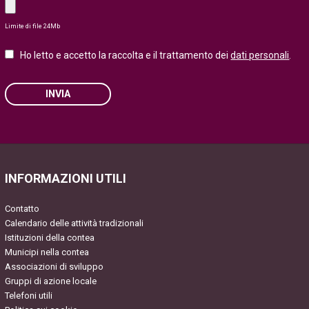
Limite di file 24Mb
Ho letto e accetto la raccolta e il trattamento dei
dati personali
.
INVIA
Please leave this field empty.
INFORMAZIONI UTILI
Contatto
Calendario delle attività tradizionali
Istituzioni della contea
Municipi nella contea
Associazioni di sviluppo
Gruppi di azione locale
Telefoni utili