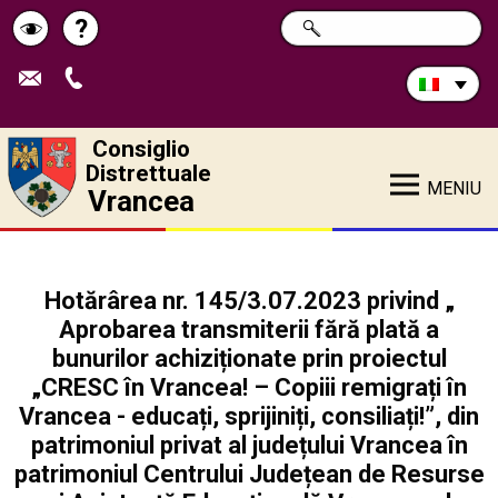
Cerca
?
RICERCA
Pagina
Schimbă
nel
sito:
de
contrastul
ajutor
Consiglio
Distrettuale
MENIU
Vrancea
Hotărârea nr. 145/3.07.2023 privind „
Aprobarea transmiterii fără plată a
bunurilor achiziționate prin proiectul
„CRESC în Vrancea! – Copiii remigrați în
Vrancea - educați, sprijiniți, consiliați!”, din
patrimoniul privat al județului Vrancea în
patrimoniul Centrului Județean de Resurse