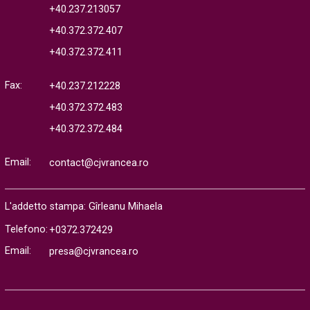
+40.237.213057
+40.372.372.407
+40.372.372.411
Fax:
+40.237.212228
+40.372.372.483
+40.372.372.484
Email:
contact@cjvrancea.ro
L'addetto stampa: Gîrleanu Mihaela
Telefono:
+0372.372429
Email:
presa@cjvrancea.ro