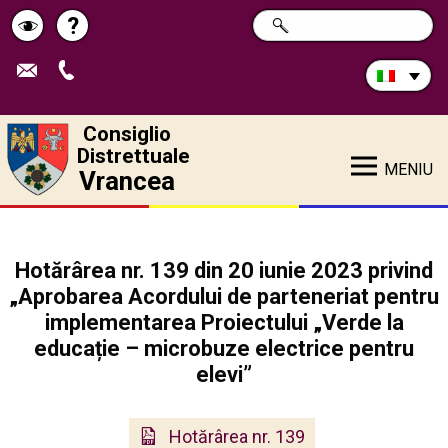
Cerca
?
RICERCA
Pagina
Schimbă
nel
sito:
de
contrastul
ajutor
Consiglio
Distrettuale
MENIU
Vrancea
Hotărârea nr. 139 din 20 iunie 2023 privind
„Aprobarea Acordului de parteneriat pentru
implementarea Proiectului „Verde la
educație – microbuze electrice pentru
elevi”
Hotărârea nr. 139