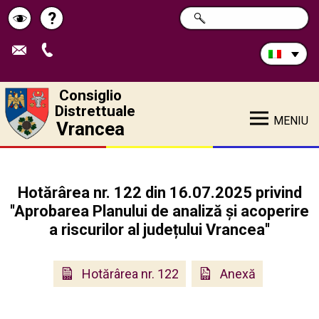
Cerca
?
RICERCA
Pagina
Schimbă
nel
sito:
de
contrastul
ajutor
Consiglio
Distrettuale
MENIU
Vrancea
Hotărârea nr. 122 din 16.07.2025 privind
''Aprobarea Planului de analiză și acoperire
a riscurilor al județului Vrancea''
Hotărârea nr. 122
Anexă