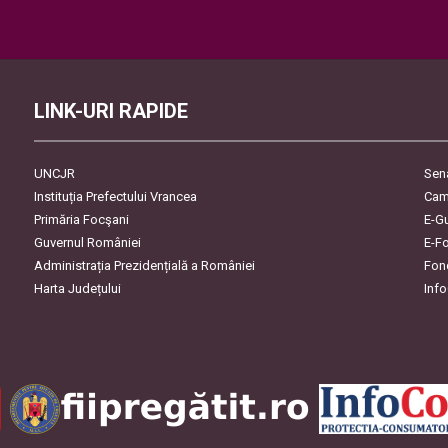
Please leave this field empty.
LINK-URI RAPIDE
UNCJR
Sen
Instituția Prefectului Vrancea
Cam
Primăria Focşani
E-G
Guvernul României
E-F
Administrația Prezidențială a României
Fon
Harta Județului
Inf