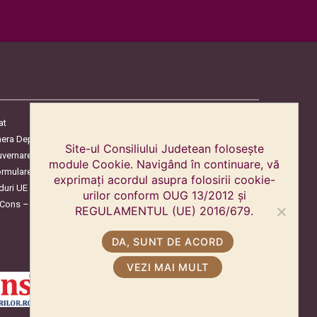
at
era Deputaților
Site-ul Consiliului Judetean folosește
uvernare
module Cookie. Navigând în continuare, vă
ormulare
exprimați acordul asupra folosirii cookie-
duri UE
urilor conform OUG 13/2012 și
oCons – Protecția Consumatorilor
REGULAMENTUL (UE) 2016/679.
DA, SUNT DE ACORD
VEZI MAI MULT