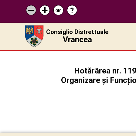
?
Pagina
Micșorează
Mărește
Schimbă
de
scrisul
scrisul
contrastul
ajutor
Consiglio Distrettuale
Vrancea
Hotărârea nr. 11
Organizare și Funcți