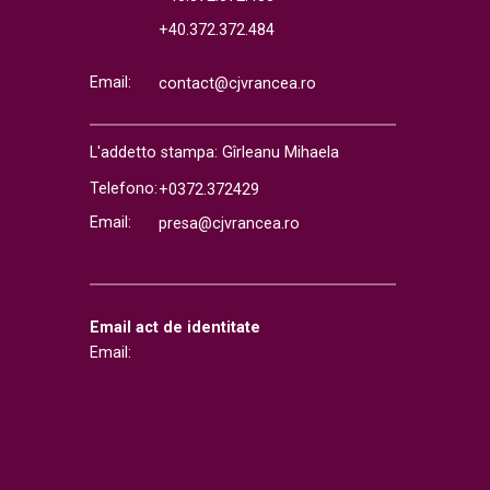
+40.372.372.484
Email:
contact@cjvrancea.ro
L'addetto stampa: Gîrleanu Mihaela
Telefono:
+0372.372429
Email:
presa@cjvrancea.ro
Email act de identitate
Email: