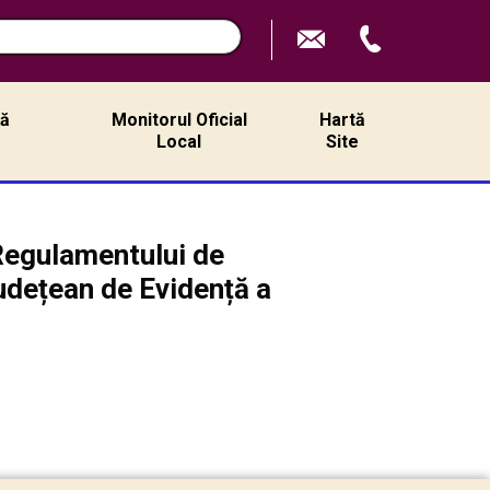
ță
Monitorul Oficial
Hartă
ă
Local
Site
Regulamentului de
udețean de Evidență a