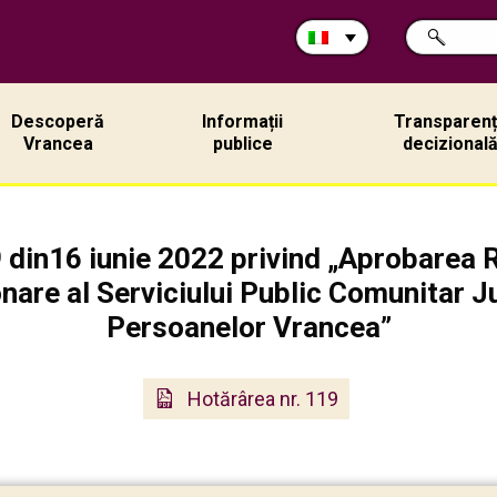
Cerca
RICERCA
nel
sito:
Descoperă
Informații
Transparen
Vrancea
publice
decizional
9 din16 iunie 2022 privind „Aprobarea 
onare al Serviciului Public Comunitar J
Persoanelor Vrancea”
Hotărârea nr. 119