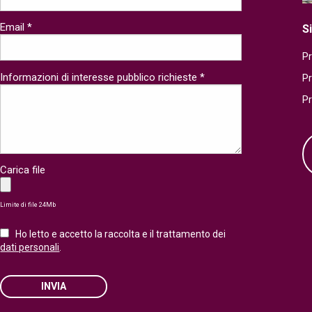
Email *
S
Pr
Informazioni di interesse pubblico richieste *
P
P
Carica file
Limite di file 24Mb
Ho letto e accetto la raccolta e il trattamento dei
dati personali
.
INVIA