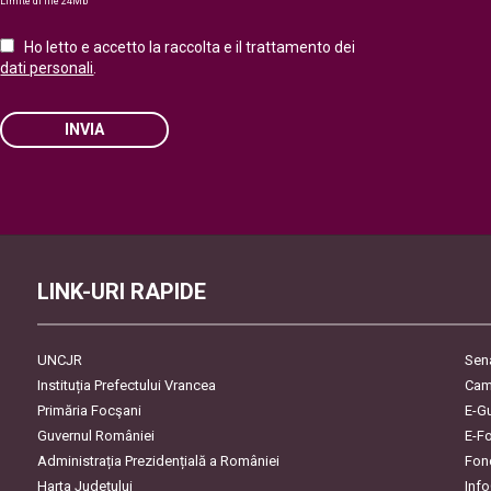
Limite di file 24Mb
Ho letto e accetto la raccolta e il trattamento dei
dati personali
.
INVIA
Please leave this field empty.
LINK-URI RAPIDE
UNCJR
Sen
Instituția Prefectului Vrancea
Cam
Primăria Focşani
E-G
Guvernul României
E-F
Administrația Prezidențială a României
Fon
Harta Județului
Inf