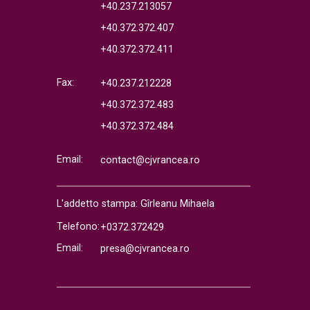
+40.237.213057
+40.372.372.407
+40.372.372.411
Fax:
+40.237.212228
+40.372.372.483
+40.372.372.484
Email:
contact@cjvrancea.ro
L'addetto stampa: Gîrleanu Mihaela
Telefono:
+0372.372429
Email:
presa@cjvrancea.ro