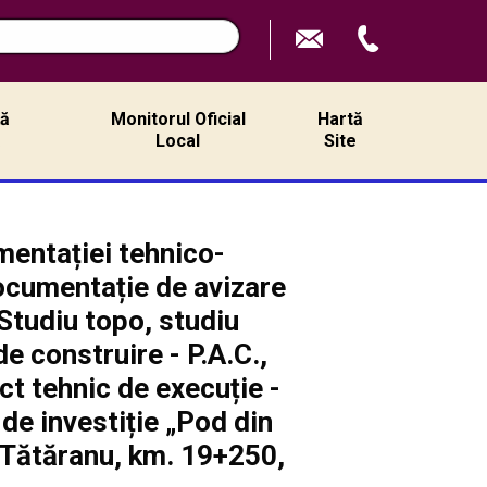
ță
Monitorul Oficial
Hartă
ă
Local
Site
mentației tehnico-
Documentație de avizare
- Studiu topo, studiu
e construire - P.A.C.,
ect tehnic de execuție -
 de investiție „Pod din
 Tătăranu, km. 19+250,