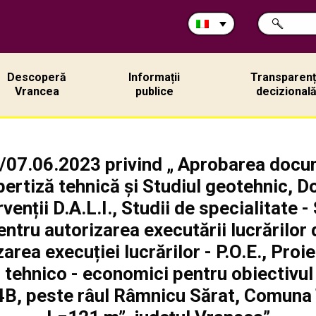
Cerca
RICERCA
nel
sito:
Descoperă
Informații
Transparen
Vrancea
publice
decizional
/07.06.2023 privind „ Aprobarea docu
ertiză tehnică și Studiul geotehnic, 
rvenții D.A.L.I., Studii de specialitate 
entru autorizarea executării lucrărilor d
rea execuției lucrărilor - P.O.E., Proi
or tehnico - economici pentru obiectivul
B, peste râul Râmnicu Sărat, Comuna