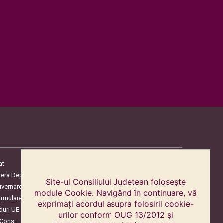
at
era Deputaților
Site-ul Consiliului Judetean folosește
uvernare
module Cookie. Navigând în continuare, vă
ormulare
exprimați acordul asupra folosirii cookie-
duri UE
urilor conform OUG 13/2012 și
oCons – Protecția Consumatorilor