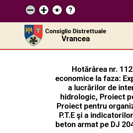
?
Pagina
Micșorează
Mărește
Schimbă
de
scrisul
scrisul
contrastul
ajutor
Consiglio Distrettuale
Vrancea
Hotărârea nr. 112
economice la faza: Exp
a lucrărilor de inte
hidrologic, Proiect p
Proiect pentru organiza
P.T.E şi a indicatoril
beton armat pe DJ 204