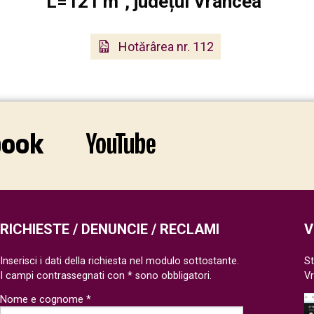
L=121 m”, județul Vrancea”
Hotărârea nr. 112
RICHIESTE / DENUNCIE / RECLAMI
V
Inserisci i dati della richiesta nel modulo sottostante.
St
I campi contrassegnati con * sono obbligatori.
V
Nome e cognome *