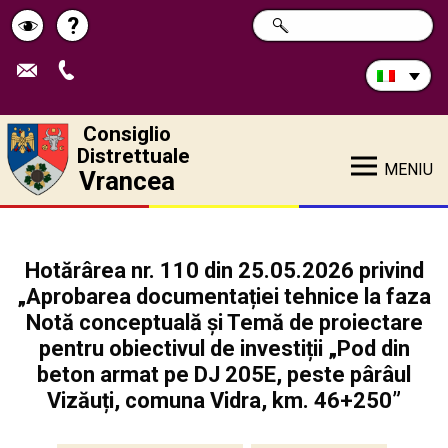
Cerca
?
RICERCA
Pagina
Schimbă
nel
sito:
de
contrastul
ajutor
Consiglio
Distrettuale
MENIU
Vrancea
Hotărârea nr. 110 din 25.05.2026 privind
„Aprobarea documentației tehnice la faza
Notă conceptuală și Temă de proiectare
pentru obiectivul de investiții „Pod din
beton armat pe DJ 205E, peste pârâul
Vizăuți, comuna Vidra, km. 46+250”