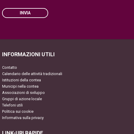
INVIA
Please
leave
this
field
INFORMAZIONI UTILI
empty.
Contatto
Calendario delle attività tradizionali
Istituzioni della contea
Municipi nella contea
Associazioni di sviluppo
Gruppi di azione locale
Telefoni utili
Politica sui cookie
Informativa sulla privacy
LINK-URI RAPIDE