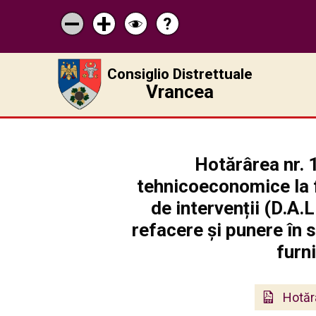
?
Pagina
Micșorează
Mărește
Schimbă
de
scrisul
scrisul
contrastul
ajutor
Consiglio Distrettuale
Vrancea
Hotărârea nr. 
tehnicoeconomice la f
de intervenții (D.A.L
refacere și punere în
furn
Hotăr