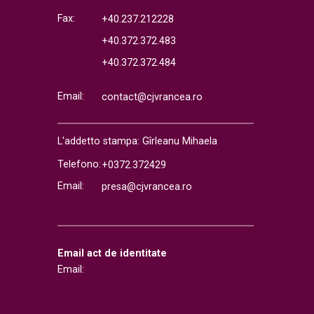
Fax:
+40.237.212228
+40.372.372.483
+40.372.372.484
Email:
contact@cjvrancea.ro
L'addetto stampa: Gîrleanu Mihaela
Telefono:
+0372.372429
Email:
presa@cjvrancea.ro
Email act de identitate
Email: