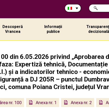
Cerca
RICERCA
nel
sito:
Descoperă
Informații
Transparen
Vrancea
publice
decizional
100 din 6.05.2026 privind „Aprobarea 
aza: Expertiză tehnică, Documentație d
.I.) și a indicatorilor tehnico - econom
 siguranță a DJ 205R – punctul Dumbrav
ici, comuna Poiana Cristei, județul Vra
ârea nr. 100
Anexa nr. 1
Anexa nr. 2
A