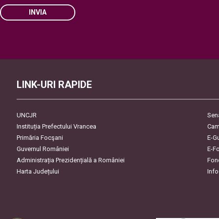
INVIA
Please leave this field empty.
LINK-URI RAPIDE
UNCJR
Sen
Instituția Prefectului Vrancea
Cam
Primăria Focşani
E-G
Guvernul României
E-F
Administrația Prezidențială a României
Fon
Harta Județului
Inf