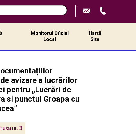
ță
Monitorul Oficial
Hartă
ă
Local
Site
documentațiilor
e avizare a lucrărilor
ici pentru „Lucrări de
a si punctul Groapa cu
ncea”
nexa nr. 3