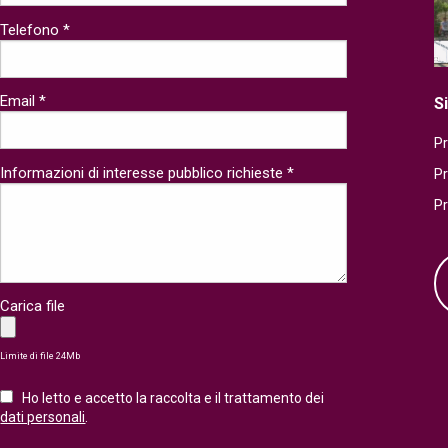
Telefono *
Email *
S
Pr
Informazioni di interesse pubblico richieste *
P
P
Carica file
Limite di file 24Mb
Ho letto e accetto la raccolta e il trattamento dei
dati personali
.