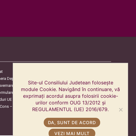
at
era Deputaților
Site-ul Consiliului Judetean folosește
uvernare
module Cookie. Navigând în continuare, vă
ormulare
exprimați acordul asupra folosirii cookie-
duri UE
urilor conform OUG 13/2012 și
oCons – Protecția Consumatorilor
REGULAMENTUL (UE) 2016/679.
DA, SUNT DE ACORD
VEZI MAI MULT