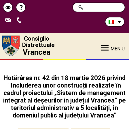
Cerca
?
RICERCA
Pagina
Schimbă
nel
sito:
de
contrastul
ajutor
Consiglio
Distrettuale
MENIU
Vrancea
Hotărârea nr. 42 din 18 martie 2026 privind
"Includerea unor construcții realizate în
cadrul proiectului „Sistem de management
integrat al deșeurilor in județul Vrancea” pe
teritoriul administrativ a 5 localități, în
domeniul public al județului Vrancea"