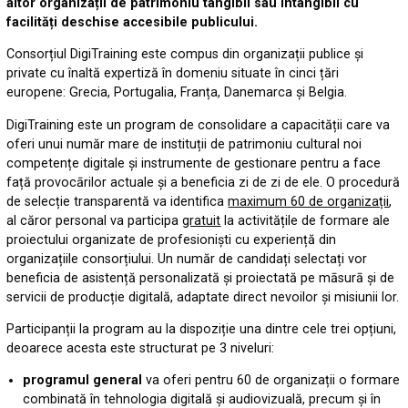
altor organizații de patrimoniu tangibil sau intangibil cu
facilități deschise accesibile publicului.
Consorțiul DigiTraining este compus din organizații publice și
private cu înaltă expertiză în domeniu situate în cinci țări
europene: Grecia, Portugalia, Franța, Danemarca și Belgia.
DigiTraining este un program de consolidare a capacității care va
oferi unui număr mare de instituții de patrimoniu cultural noi
competențe digitale și instrumente de gestionare pentru a face
față provocārilor actuale și a beneficia zi de zi de ele. O procedură
de selecție transparentă va identifica
maximum 60 de organizații
,
al căror personal va participa
gratuit
la activitățile de formare ale
proiectului organizate de profesioniști cu experiență din
organizațiile consorțiului. Un număr de candidați selectați vor
beneficia de asistență personalizată și proiectată pe māsurā și de
servicii de producție digitală, adaptate direct nevoilor și misiunii lor.
Participanții la program au la dispoziție una dintre cele trei opțiuni,
deoarece acesta este structurat pe 3 niveluri:
programul general
va oferi pentru 60 de organizații o formare
combinată în tehnologia digitală și audiovizuală, precum și în