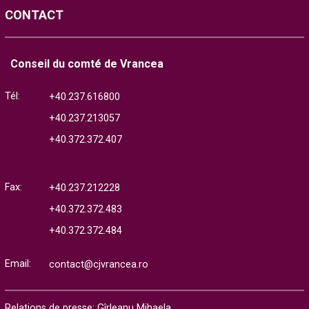
CONTACT
Conseil du comté de Vrancea
Tél:
+40.237.616800
+40.237.213057
+40.372.372.407
Fax:
+40.237.212228
+40.372.372.483
+40.372.372.484
Email:
contact@cjvrancea.ro
Relations de presse: Gîrleanu Mihaela