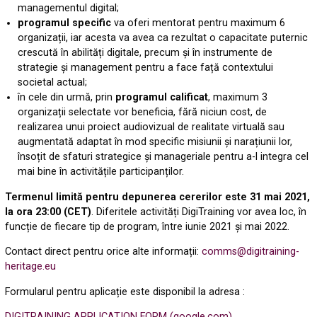
managementul digital;
programul specific
va oferi mentorat pentru maximum 6
organizații, iar acesta va avea ca rezultat o capacitate puternic
crescută în abilități digitale, precum și în instrumente de
strategie și management pentru a face față contextului
societal actual;
în cele din urmă, prin
programul calificat
, maximum 3
organizații selectate vor beneficia, fără niciun cost, de
realizarea unui proiect audiovizual de realitate virtuală sau
augmentată adaptat în mod specific misiunii și narațiunii lor,
însoțit de sfaturi strategice și manageriale pentru a-l integra cel
mai bine în activitățile participanților.
Termenul limită pentru depunerea cererilor este 31 mai 2021,
la ora 23:00 (CET)
. Diferitele activități DigiTraining vor avea loc, în
funcție de fiecare tip de program, între iunie 2021 și mai 2022.
Contact direct pentru orice alte informații:
comms@digitraining-
heritage.eu
Formularul pentru aplicație este disponibil la adresa :
DIGITRAINING APPLICATION FORM (google.com)