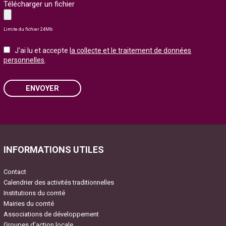
Télécharger un fichier
Limite du fichier 24Mb
J'ai lu et accepte
la collecte et le traitement de données
personnelles
.
ENVOYER
Please leave this field empty.
INFORMATIONS UTILES
Contact
Calendrier des activités traditionnelles
Institutions du comté
Mairies du comté
Associations de développement
Groupes d’action locale