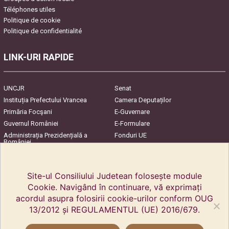
Téléphones utiles
Politique de cookie
Politique de confidentialité
LINK-URI RAPIDE
UNCJR
Senat
Instituția Prefectului Vrancea
Camera Deputaților
Primăria Focşani
E-Guvernare
Guvernul României
E-Formulare
Administrația Prezidențială a
Fonduri UE
României
Harta Județului
InfoCons – Protecția
Consumatorilor
Site-ul Consiliului Judetean folosește module
Cookie. Navigând în continuare, vă exprimați
acordul asupra folosirii cookie-urilor conform OUG
13/2012 și REGULAMENTUL (UE) 2016/679.