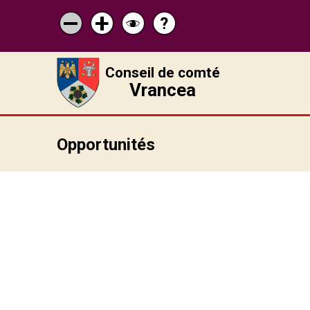
?
Pagina
Micșorează
Mărește
Schimbă
de
scrisul
scrisul
contrastul
ajutor
Conseil de comté
Vrancea
Opportunités