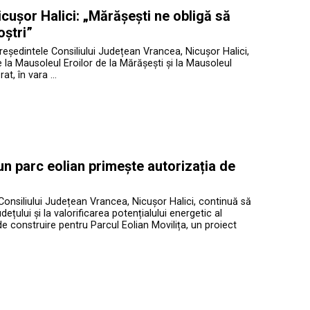
cușor Halici: „Mărășești ne obligă să
oștri”
președintele Consiliului Județean Vrancea, Nicușor Halici,
te la Mausoleul Eroilor de la Mărășești și la Mausoleul
at, în vara …
 un parc eolian primește autorizația de
Consiliului Județean Vrancea, Nicușor Halici, continuă să
ețului și la valorificarea potențialului energetic al
de construire pentru Parcul Eolian Movilița, un proiect