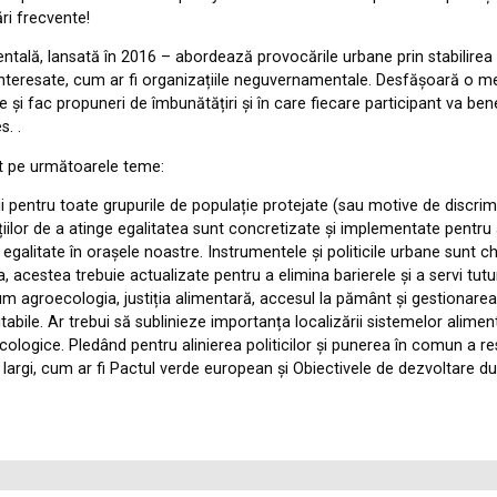
ări frecvente!
lă, lansată în 2016 – abordează provocările urbane prin stabilirea d
i interesate, cum ar fi organizațiile neguvernamentale. Desfășoară o me
și fac propuneri de îmbunătățiri și în care fiecare participant va bene
s. .
at pe următoarele teme:
ii pentru toate grupurile de populație protejate (sau motive de discrim
ițiilor de a atinge egalitatea sunt concretizate și implementate pentr
galitate în orașele noastre. Instrumentele și politicile urbane sunt c
 acestea trebuie actualizate pentru a elimina barierele și a servi tutu
groecologia, justiția alimentară, accesul la pământ și gestionarea te
ile. Ar trebui să sublinieze importanța localizării sistemelor alimentar
i ecologice. Pledând pentru alinierea politicilor și punerea în comun a
 largi, cum ar fi Pactul verde european și Obiectivele de dezvoltare du