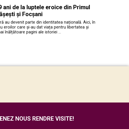
ani de la luptele eroice din Primul
ășești și Focșani
ră au devenit parte din identitatea națională. Aici, în
roilor care și-au dat viața pentru libertatea și
înălțătoare pagini ale istoriei …
ENEZ NOUS RENDRE VISITE!