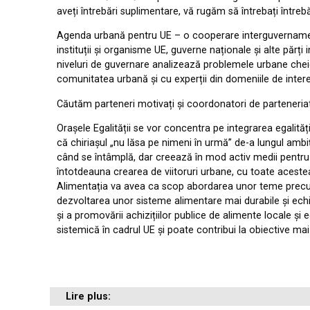
aveți întrebări suplimentare, vă rugăm să întrebați întreb
Agenda urbană pentru UE – o cooperare interguvernamenta
instituții și organisme UE, guverne naționale și alte părț
niveluri de guvernare analizează problemele urbane cheie 
comunitatea urbană și cu experții din domeniile de intere
Căutăm parteneri motivați și coordonatori de parteneri
Orașele Egalității se vor concentra pe integrarea egalităț
că chiriașul „nu lăsa pe nimeni în urmă” de-a lungul amb
când se întâmplă, dar creează în mod activ medii pentru e
întotdeauna crearea de viitoruri urbane, cu toate acestea,
Alimentația va avea ca scop abordarea unor teme precum a
dezvoltarea unor sisteme alimentare mai durabile și echitab
și a promovării achizițiilor publice de alimente locale ș
sistemică în cadrul UE și poate contribui la obiective mai
Lire plus: