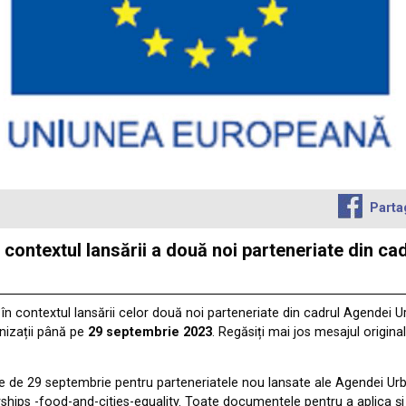
Parta
n contextul lansării a două noi parteneriate din c
în contextul lansării celor două noi parteneriate din cadrul Agendei Ur
nizații până pe
29 septembrie 2023
. Regăsiți mai jos mesajul origina
e de 29 septembrie pentru parteneriatele nou lansate ale Agendei U
hips -food-and-cities-equality. Toate documentele pentru a aplica și a