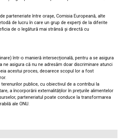
e parteneriate între orașe, Comisia Europeană, alte
todă de lucru în care un grup de experți de la diferite
ficia de o legătură mai strânsă și directă cu
inare) într-o manieră intersecțională, pentru a se asigura
u a ne asigura că nu ne adresăm doar discriminare atunci
heia acestui proces, deoarece scopul lor a fost
ror.
renurilor publice, cu obiectivul de a contribui la
e, a încorporării externalităților în prețurile alimentelor
 resurselor, parteneriatul poate conduce la transformarea
rabilă ale ONU.