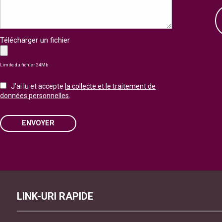
Télécharger un fichier
Limite du fichier 24Mb
J'ai lu et accepte
la collecte et le traitement de
données personnelles
.
ENVOYER
Please leave this field empty.
LINK-URI RAPIDE