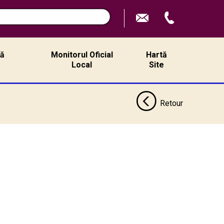
ță
Monitorul Oficial
Hartă
ă
Local
Site
Retour