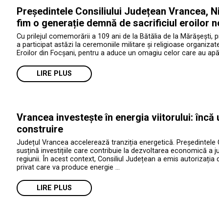
Președintele Consiliului Județean Vrancea, Ni
fim o generație demnă de sacrificiul eroilor n
Cu prilejul comemorării a 109 ani de la Bătălia de la Mărășești, 
a participat astăzi la ceremoniile militare și religioase organiza
Eroilor din Focșani, pentru a aduce un omagiu celor care au apăr
LIRE PLUS
Vrancea investește în energia viitorului: încă
construire
Județul Vrancea accelerează tranziția energetică. Președintele 
susțină investițiile care contribuie la dezvoltarea economică a jud
regiunii. În acest context, Consiliul Județean a emis autorizația 
privat care va produce energie …
LIRE PLUS