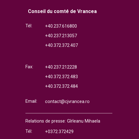
Conseil du comté de Vrancea
Tél:
+40.237.616800
+40.237.213057
+40.372.372.407
Fax:
+40.237.212228
+40.372.372.483
+40.372.372.484
Email:
contact@cjvrancea.ro
Relations de presse: Gîrleanu Mihaela
Tél:
+0372.372429