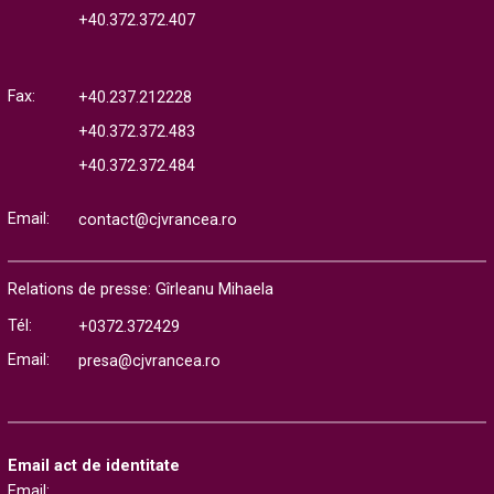
+40.372.372.407
Fax:
+40.237.212228
+40.372.372.483
+40.372.372.484
Email:
contact@cjvrancea.ro
Relations de presse: Gîrleanu Mihaela
Tél:
+0372.372429
Email:
presa@cjvrancea.ro
Email act de identitate
Email: