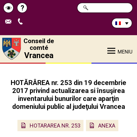
Rechercher
?
CHERCHER
Pagina
Schimbă
sur
ce
de
contrastul
site:
ajutor
Conseil de
comté
MENIU
Vrancea
HOTĂRÂREA nr. 253 din 19 decembrie
2017 privind actualizarea si însuşirea
inventarului bunurilor care aparţin
domeniului public al judeţului Vrancea
HOTARAREA NR. 253
ANEXA