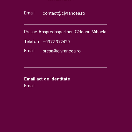
Email:
contact@cjvrancea.ro
Presse-Ansprechspartner: Gîrleanu Mihaela
Telefon:
+0372.372429
Email:
presa@cjvrancea.ro
Email act de identitate
Email: