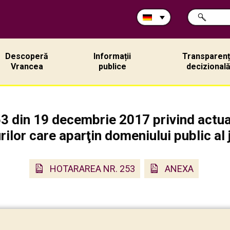
Durchsuche
SUCHE
Sie
die
Site:
Descoperă
Informații
Transparen
Vrancea
publice
decizional
din 19 decembrie 2017 privind actual
rilor care aparţin domeniului public al
HOTARAREA NR. 253
ANEXA