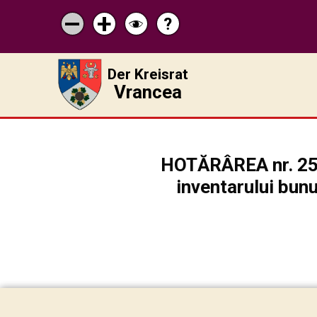
?
Pagina
Micșorează
Mărește
Schimbă
de
scrisul
scrisul
contrastul
ajutor
Der Kreisrat
Vrancea
HOTĂRÂREA nr. 253 
inventarului bunu