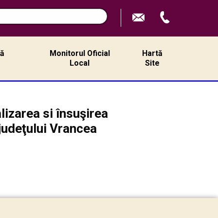
n
ță
Monitorul Oficial
Hartă
ă
Local
Site
izarea si însuşirea
 judeţului Vrancea