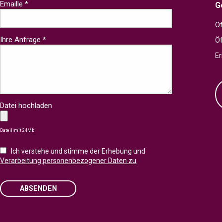
Emaille *
G
Öf
Ihre Anfrage *
Ö
Er
Datei hochladen
Dateilimit 24Mb
Ich verstehe und stimme der Erhebung und
Verarbeitung personenbezogener Daten zu
.
ABSENDEN
Please leave this field empty.