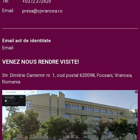
Tél:
+0372.372429
Email:
presa@cjvrancea.ro
Email act de identitate
Email:
VENEZ NOUS RENDRE VISITE!
Str. Dimitrie Cantemir nr. 1, cod postal 620098, Focsani, Vrancea,
Romania