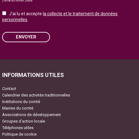
Limite du fichier 24Mb
J'ai lu et accepte
la collecte et le traitement de données
personnelles
.
ENVOYER
Please leave this field empty.
INFORMATIONS UTILES
Contact
Calendrier des activités traditionnelles
Institutions du comté
Mairies du comté
Associations de développement
Groupes d’action locale
Téléphones utiles
Politique de cookie