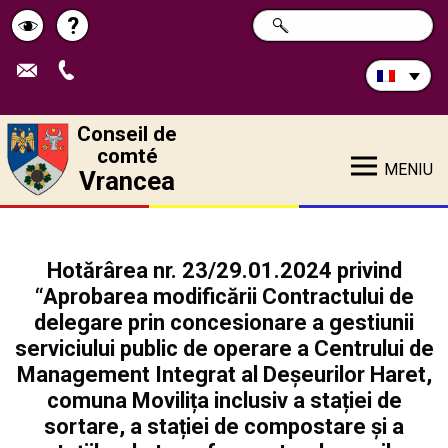
Rechercher
?
CHERCHER
Pagina
Schimbă
sur
ce
de
contrastul
site:
ajutor
Conseil de
comté
MENIU
Vrancea
Hotărârea nr. 23/29.01.2024 privind
“Aprobarea modificării Contractului de
delegare prin concesionare a gestiunii
serviciului public de operare a Centrului de
Management Integrat al Deșeurilor Haret,
comuna Movilița inclusiv a stației de
sortare, a stației de compostare și a