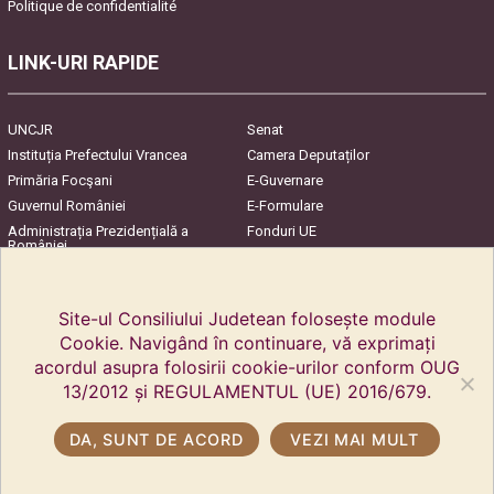
Politique de confidentialité
LINK-URI RAPIDE
UNCJR
Senat
Instituția Prefectului Vrancea
Camera Deputaților
Primăria Focşani
E-Guvernare
Guvernul României
E-Formulare
Administrația Prezidențială a
Fonduri UE
României
Harta Județului
InfoCons – Protecția
Consumatorilor
Site-ul Consiliului Judetean folosește module
Cookie. Navigând în continuare, vă exprimați
acordul asupra folosirii cookie-urilor conform OUG
13/2012 și REGULAMENTUL (UE) 2016/679.
DA, SUNT DE ACORD
VEZI MAI MULT