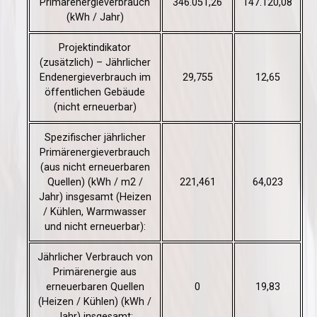
Primärenergieverbrauch
346.051,26
147.120,08
(kWh / Jahr)
Projektindikator
(zusätzlich) – Jährlicher
Endenergieverbrauch im
29,755
12,65
öffentlichen Gebäude
(nicht erneuerbar)
Spezifischer jährlicher
Primärenergieverbrauch
(aus nicht erneuerbaren
Quellen) (kWh / m2 /
221,461
64,023
Jahr) insgesamt (Heizen
/ Kühlen, Warmwasser
und nicht erneuerbar):
Jährlicher Verbrauch von
Primärenergie aus
erneuerbaren Quellen
0
19,83
(Heizen / Kühlen) (kWh /
Jahr) insgesamt: