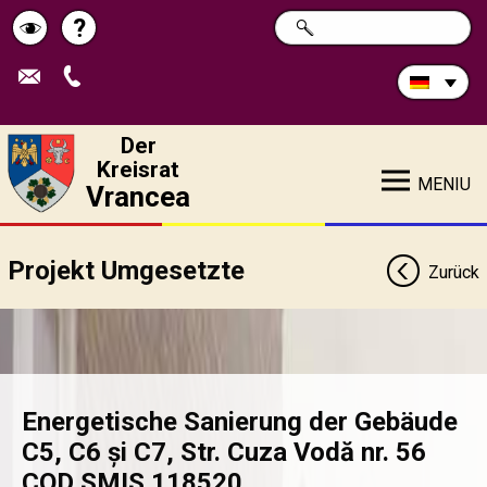
Durchsuchen
?
SUCHE
Pagina
Schimbă
Sie
die
de
contrastul
Site:
ajutor
Der
Kreisrat
MENIU
Vrancea
Projekt Umgesetzte
Zurück
Energetische Sanierung der Gebäude
C5, C6 și C7, Str. Cuza Vodă nr. 56
COD SMIS 118520