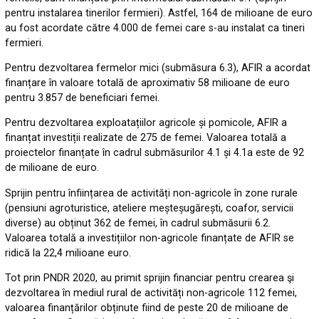
pentru instalarea tinerilor fermieri). Astfel, 164 de milioane de euro
au fost acordate către 4.000 de femei care s-au instalat ca tineri
fermieri.
Pentru dezvoltarea fermelor mici (submăsura 6.3), AFIR a acordat
finanțare în valoare totală de aproximativ 58 milioane de euro
pentru 3.857 de beneficiari femei.
Pentru dezvoltarea exploatațiilor agricole și pomicole, AFIR a
finanțat investiții realizate de 275 de femei. Valoarea totală a
proiectelor finanțate în cadrul submăsurilor 4.1 și 4.1a este de 92
de milioane de euro.
Sprijin pentru înființarea de activități non-agricole în zone rurale
(pensiuni agroturistice, ateliere meșteșugărești, coafor, servicii
diverse) au obținut 362 de femei, în cadrul submăsurii 6.2.
Valoarea totală a investițiilor non-agricole finanțate de AFIR se
ridică la 22,4 milioane euro.
Tot prin PNDR 2020, au primit sprijin financiar pentru crearea şi
dezvoltarea în mediul rural de activități non-agricole 112 femei,
valoarea finanțărilor obținute fiind de peste 20 de milioane de