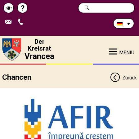
Durchsuchen
?
SUCHE
Pagina
Schimbă
Sie
die
de
contrastul
Site:
ajutor
Der
Kreisrat
MENIU
Vrancea
Chancen
Zurück