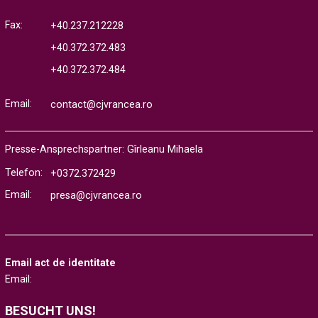
Fax:
+40.237.212228
+40.372.372.483
+40.372.372.484
Email:
contact@cjvrancea.ro
Presse-Ansprechspartner: Gîrleanu Mihaela
Telefon:
+0372.372429
Email:
presa@cjvrancea.ro
Email act de identitate
Email:
BESUCHT UNS!