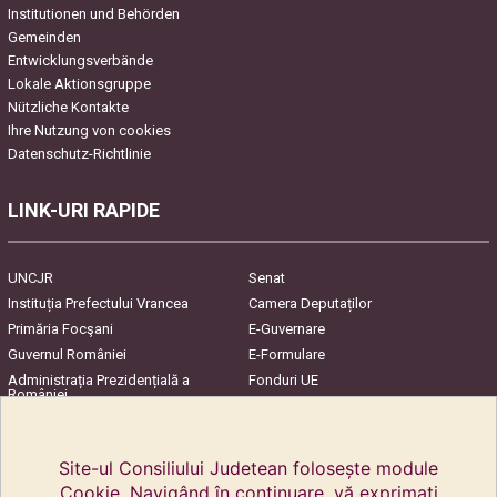
Institutionen und Behörden
Gemeinden
Entwicklungsverbände
Lokale Aktionsgruppe
Nützliche Kontakte
Ihre Nutzung von cookies
Datenschutz-Richtlinie
LINK-URI RAPIDE
UNCJR
Senat
Instituția Prefectului Vrancea
Camera Deputaților
Primăria Focşani
E-Guvernare
Guvernul României
E-Formulare
Administrația Prezidențială a
Fonduri UE
României
Harta Județului
InfoCons – Protecția
Consumatorilor
Site-ul Consiliului Judetean folosește module
Cookie. Navigând în continuare, vă exprimați