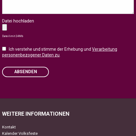
Datei hochladen
Dateilimit 24Mb
Ich verstehe und stimme der Erhebung und
Verarbeitung
personenbezogener Daten zu
.
ABSENDEN
Please
leave
this
field
WEITERE INFORMATIONEN
empty.
Kontakt
Kalender Volksfeste