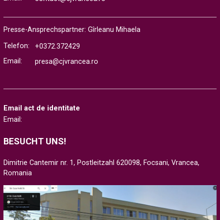
Presse-Ansprechspartner: Gîrleanu Mihaela
Telefon:
+0372.372429
Email:
presa@cjvrancea.ro
Email act de identitate
Email:
BESUCHT UNS!
Dimitrie Cantemir nr. 1, Postleitzahl 620098, Focsani, Vrancea,
Romania