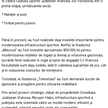
În cadrul Clubului Sportiv Județean Vrancea, vor funcționa, într-o
primă etapă, următoarele secții:
* Natație și polo
* Fotbal pentru juniori
Până în prezent, au fost realizate deja investiții importante pentru
modernizarea infrastructurii sportive. Astfel, la Stadionul
„Milcovul” au fost investite aproximativ 800.000 lei pentru
modernizarea rețelelor de irigații și drenaj și refacerea gazonului,
lucrările fiind realizate în regie proprie de angajații CJ Vrancea.
Rezultatele sunt deja vizibile, atât în calitatea suprafeței de joc, cât
și în reducerea costurilor de întreținere.
Totodată, la Stadionul „Tineretului” au fost demarate lucrări de
igienizare și pregătire pentru viitoarea reabilitare.
Prin acest proiect strategic, inițiat de președintele Consiliului
Județean Vrancea, Nicușor Halici, infrastructura sportivă a
județului este orientată către un model modern, eficient și
sustenabil, adaptat nevoilor reale ale comunității.