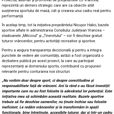
Proiectul, asumat și promovat de președintele CJ Vrancea,
reprezintă un demers strategic care are ca obiectiv atât
susținerea sportului de masă, cât și crearea unui cadru real pentru
performanță.
În același timp, tot la inițiativa președintelui Nicușor Halici, bazele
sportive aflate în administrarea Consiliului Județean Vrancea –
stadioanele „Milcovul” și „Tineretului” – vor fi deschise gratuit
tuturor vrâncenilor, pentru activități recreative și sportive.
Pentru a asigura transparența decizională și pentru a integra
punctele de vedere ale comunității, astăzi a fost organizată o
dezbatere publică pe acest proiect, la care au participat
reprezentanți ai domeniului sportiv, contribuind cu propuneri
relevante pentru conturarea noii structuri.
„Nu vorbim doar despre sport, ci despre corectitudine și
responsabilitate față de vrânceni. Ani la rând s-au făcut investiții
importante care nu au fost folosite la adevăratul lor potențial. Este
inițiativa mea să schimbăm această realitate. Bazele sportive
trebuie să fie deschise oamenilor, nu ținute închise sau folosite
ineficient. Le redăm vrâncenilor și le transformăm în spații
funcționale, bine întreținute, accesibile tuturor, dar și într-un cadru