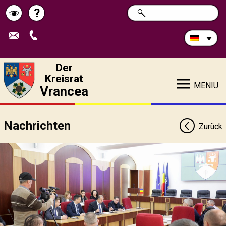
Durchsuchen
?
SUCHE
Pagina
Schimbă
Sie
die
de
contrastul
Site:
ajutor
Der
Kreisrat
MENIU
Vrancea
Nachrichten
Zurück