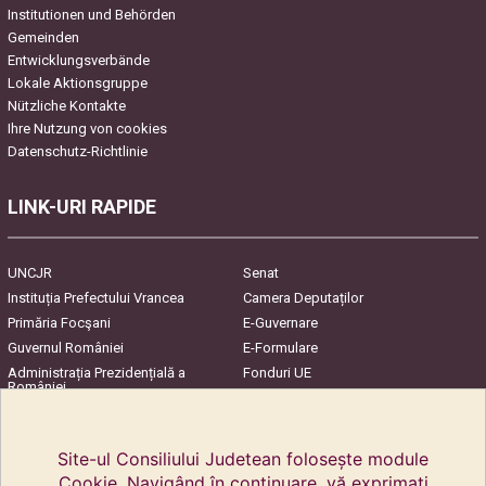
Institutionen und Behörden
Gemeinden
Entwicklungsverbände
Lokale Aktionsgruppe
Nützliche Kontakte
Ihre Nutzung von cookies
Datenschutz-Richtlinie
LINK-URI RAPIDE
UNCJR
Senat
Instituția Prefectului Vrancea
Camera Deputaților
Primăria Focşani
E-Guvernare
Guvernul României
E-Formulare
Administrația Prezidențială a
Fonduri UE
României
Harta Județului
InfoCons – Protecția
Consumatorilor
Site-ul Consiliului Judetean folosește module
Cookie. Navigând în continuare, vă exprimați