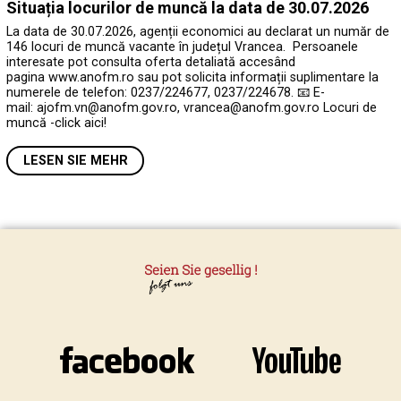
Situația locurilor de muncă la data de 30.07.2026
La data de 30.07.2026, agenții economici au declarat un număr de
146 locuri de muncă vacante în județul Vrancea. Persoanele
interesate pot consulta oferta detaliată accesând
pagina www.anofm.ro sau pot solicita informații suplimentare la
numerele de telefon: 0237/224677, 0237/224678. 📧 E-
mail: ajofm.vn@anofm.gov.ro, vrancea@anofm.gov.ro Locuri de
muncă -click aici!
LESEN SIE MEHR