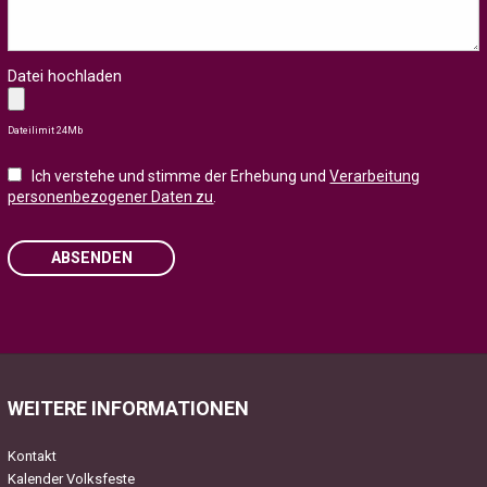
Datei hochladen
Dateilimit 24Mb
Ich verstehe und stimme der Erhebung und
Verarbeitung
personenbezogener Daten zu
.
ABSENDEN
Please
leave
this
field
WEITERE INFORMATIONEN
empty.
Kontakt
Kalender Volksfeste