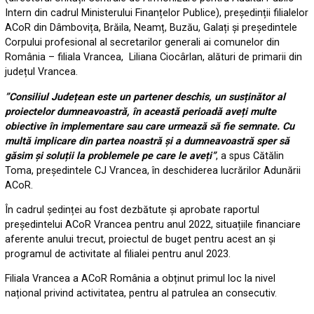
Intern din cadrul Ministerului Finanțelor Publice), președinții filialelor
ACoR din Dâmbovița, Brăila, Neamț, Buzău, Galați și președintele
Corpului profesional al secretarilor generali ai comunelor din
România – filiala Vrancea, Liliana Ciocârlan, alături de primarii din
județul Vrancea.
”Consiliul Județean este un partener deschis, un susținător al
proiectelor dumneavoastră, în această perioadă aveți multe
obiective în implementare sau care urmează să fie semnate. Cu
multă implicare din partea noastră și a dumneavoastră sper să
găsim și soluții la problemele pe care le aveți”
, a spus Cătălin
Toma, președintele CJ Vrancea, în deschiderea lucrărilor Adunării
ACoR.
În cadrul ședinței au fost dezbătute și aprobate raportul
președintelui ACoR Vrancea pentru anul 2022, situațiile financiare
aferente anului trecut, proiectul de buget pentru acest an și
programul de activitate al filialei pentru anul 2023.
Filiala Vrancea a ACoR România a obținut primul loc la nivel
național privind activitatea, pentru al patrulea an consecutiv.