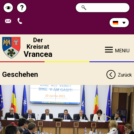
Durchsuchen
?
SUCHE
Pagina
Schimbă
Sie
die
de
contrastul
Site:
ajutor
Der
Kreisrat
MENIU
Vrancea
Geschehen
Zurück