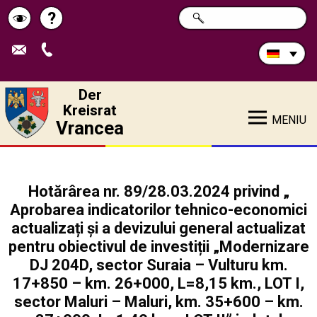
Durchsuchen
?
SUCHE
Pagina
Schimbă
Sie
die
de
contrastul
Site:
ajutor
Der
Kreisrat
MENIU
Vrancea
Hotărârea nr. 89/28.03.2024 privind „
Aprobarea indicatorilor tehnico-economici
actualizați și a devizului general actualizat
pentru obiectivul de investiții „Modernizare
DJ 204D, sector Suraia – Vulturu km.
17+850 – km. 26+000, L=8,15 km., LOT I,
sector Maluri – Maluri, km. 35+600 – km.