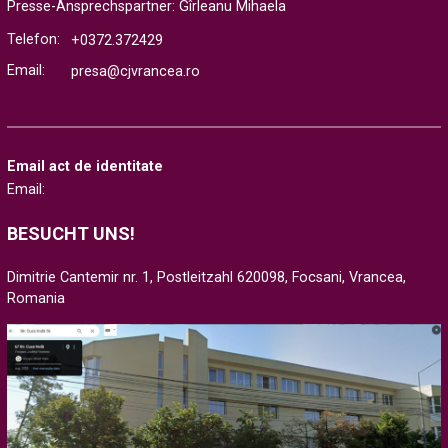
Presse-Ansprechspartner: Gîrleanu Mihaela
Telefon:
+0372.372429
Email:
presa@cjvrancea.ro
Email act de identitate
Email:
BESUCHT UNS!
Dimitrie Cantemir nr. 1, Postleitzahl 620098, Focsani, Vrancea,
Romania