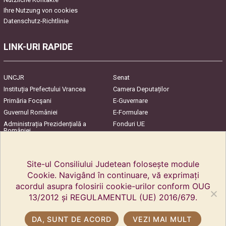
Ihre Nutzung von cookies
Datenschutz-Richtlinie
LINK-URI RAPIDE
UNCJR
Senat
Instituția Prefectului Vrancea
Camera Deputaților
Primăria Focşani
E-Guvernare
Guvernul României
E-Formulare
Administrația Prezidențială a
Fonduri UE
României
Harta Județului
InfoCons – Protecția
Consumatorilor
Site-ul Consiliului Judetean folosește module
Cookie. Navigând în continuare, vă exprimați
acordul asupra folosirii cookie-urilor conform OUG
13/2012 și REGULAMENTUL (UE) 2016/679.
DA, SUNT DE ACORD
VEZI MAI MULT