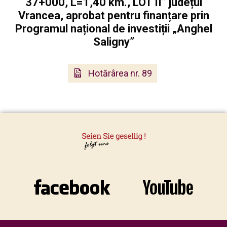
37+000, L=1,40 km., LOT II” județul
Vrancea, aprobat pentru finanțare prin
Programul național de investiții „Anghel
Saligny”
Hotărârea nr. 89